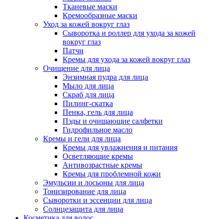
Тканевые маски
Кремообразные маски
Уход за кожей вокруг глаз
Сыворотка и роллер для ухода за кожей
вокруг глаз
Патчи
Кремы для ухода за кожей вокруг глаз
Очищение для лица
Энзимная пудра для лица
Мыло для лица
Скраб для лица
Пилинг-скатка
Пенка, гель для лица
Пэды и очищающие салфетки
Гидрофильное масло
Кремы и гели для лица
Кремы для увлажнения и питания
Осветляющие кремы
Антивозрастные кремы
Кремы для проблемной кожи
Эмульсии и лосьоны для лица
Тонизирование для лица
Сыворотки и эссенции для лица
Солнцезащита для лица
Косметика для волос