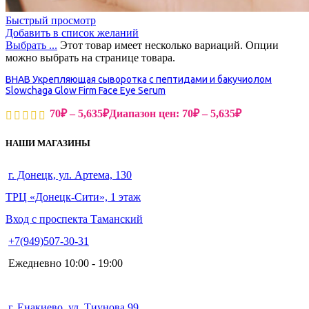
Быстрый просмотр
Добавить в список желаний
Выбрать ...
Этот товар имеет несколько вариаций. Опции
можно выбрать на странице товара.
BHAB Укрепляющая сыворотка с пептидами и бакучиолом
Slowchaga Glow Firm Face Eye Serum
70
₽
–
5,635
₽
Диапазон цен: 70₽ – 5,635₽
НАШИ МАГАЗИНЫ
г. Донецк, ул. Артема, 130
ТРЦ «Донецк-Сити», 1 этаж
Вход с проспекта Таманский
+7(949)507-30-31
Ежедневно 10:00 - 19:00
г. Енакиево, ул. Тиунова 99