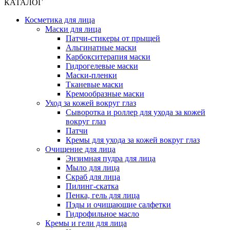
КАТАЛОГ
Косметика для лица
Маски для лица
Патчи-стикеры от прыщей
Альгинатные маски
Карбокситерапия маски
Гидрогелевые маски
Маски-пленки
Тканевые маски
Кремообразные маски
Уход за кожей вокруг глаз
Сыворотка и роллер для ухода за кожей
вокруг глаз
Патчи
Кремы для ухода за кожей вокруг глаз
Очищение для лица
Энзимная пудра для лица
Мыло для лица
Скраб для лица
Пилинг-скатка
Пенка, гель для лица
Пэды и очищающие салфетки
Гидрофильное масло
Кремы и гели для лица