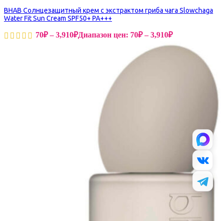
BHAB Cолнцезащитный крем с экстрактом гриба чага Slowchaga
Water Fit Sun Cream SPF50+ PA+++
70
₽
–
3,910
₽
Диапазон цен: 70₽ – 3,910₽