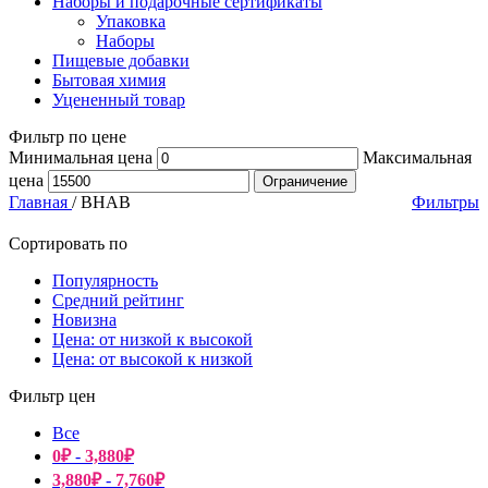
Наборы и подарочные сертификаты
Упаковка
Наборы
Пищевые добавки
Бытовая химия
Уцененный товар
Фильтр по цене
Минимальная цена
Максимальная
цена
Ограничение
Главная
/
BHAB
Фильтры
Сортировать по
Популярность
Средний рейтинг
Новизна
Цена: от низкой к высокой
Цена: от высокой к низкой
Фильтр цен
Все
0
₽
-
3,880
₽
3,880
₽
-
7,760
₽