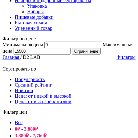
Наборы и подарочные сертификаты
Упаковка
Наборы
Пищевые добавки
Бытовая химия
Уцененный товар
Фильтр по цене
Минимальная цена
Максимальная
цена
Ограничение
Главная
/
D2 LAB
Фильтры
Сортировать по
Популярность
Средний рейтинг
Новизна
Цена: от низкой к высокой
Цена: от высокой к низкой
Фильтр цен
Все
0
₽
-
3,880
₽
3,880
₽
-
7,760
₽