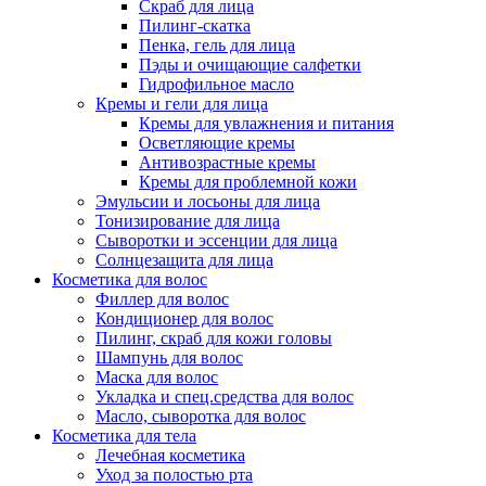
Скраб для лица
Пилинг-скатка
Пенка, гель для лица
Пэды и очищающие салфетки
Гидрофильное масло
Кремы и гели для лица
Кремы для увлажнения и питания
Осветляющие кремы
Антивозрастные кремы
Кремы для проблемной кожи
Эмульсии и лосьоны для лица
Тонизирование для лица
Сыворотки и эссенции для лица
Солнцезащита для лица
Косметика для волос
Филлер для волос
Кондиционер для волос
Пилинг, скраб для кожи головы
Шампунь для волос
Маска для волос
Укладка и спец.средства для волос
Масло, сыворотка для волос
Косметика для тела
Лечебная косметика
Уход за полостью рта