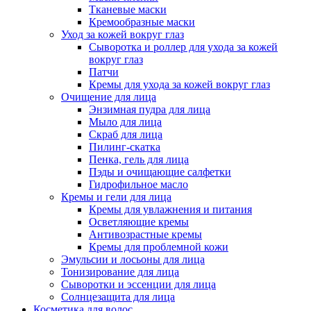
Тканевые маски
Кремообразные маски
Уход за кожей вокруг глаз
Сыворотка и роллер для ухода за кожей
вокруг глаз
Патчи
Кремы для ухода за кожей вокруг глаз
Очищение для лица
Энзимная пудра для лица
Мыло для лица
Скраб для лица
Пилинг-скатка
Пенка, гель для лица
Пэды и очищающие салфетки
Гидрофильное масло
Кремы и гели для лица
Кремы для увлажнения и питания
Осветляющие кремы
Антивозрастные кремы
Кремы для проблемной кожи
Эмульсии и лосьоны для лица
Тонизирование для лица
Сыворотки и эссенции для лица
Солнцезащита для лица
Косметика для волос