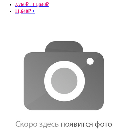
7,760
₽
-
11,640
₽
11,640
₽
+