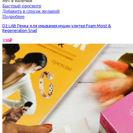
Нет в наличии
Быстрый просмотр
Добавить в список желаний
Подробнее
D2 LAB Пенка для умывания муцин улитки Foam Moist &
Regeneration Snail
330
₽