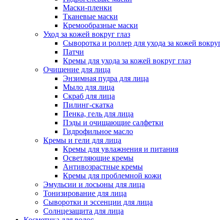
Маски-пленки
Тканевые маски
Кремообразные маски
Уход за кожей вокруг глаз
Сыворотка и роллер для ухода за кожей вокруг
Патчи
Кремы для ухода за кожей вокруг глаз
Очищение для лица
Энзимная пудра для лица
Мыло для лица
Скраб для лица
Пилинг-скатка
Пенка, гель для лица
Пэды и очищающие салфетки
Гидрофильное масло
Кремы и гели для лица
Кремы для увлажнения и питания
Осветляющие кремы
Антивозрастные кремы
Кремы для проблемной кожи
Эмульсии и лосьоны для лица
Тонизирование для лица
Сыворотки и эссенции для лица
Солнцезащита для лица
Косметика для волос