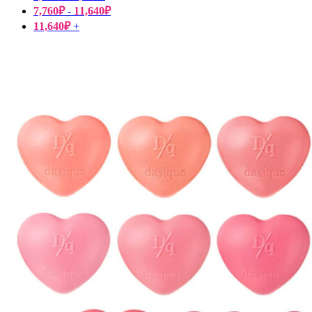
7,760
₽
-
11,640
₽
11,640
₽
+
Пищевые добавки