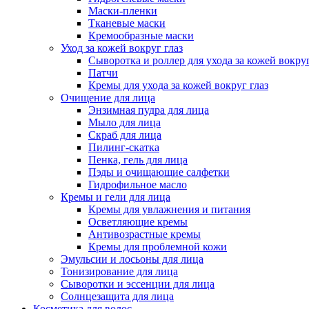
Маски-пленки
Тканевые маски
Кремообразные маски
Уход за кожей вокруг глаз
Сыворотка и роллер для ухода за кожей вокруг
Патчи
Кремы для ухода за кожей вокруг глаз
Очищение для лица
Энзимная пудра для лица
Мыло для лица
Скраб для лица
Пилинг-скатка
Пенка, гель для лица
Пэды и очищающие салфетки
Гидрофильное масло
Кремы и гели для лица
Кремы для увлажнения и питания
Осветляющие кремы
Антивозрастные кремы
Кремы для проблемной кожи
Эмульсии и лосьоны для лица
Тонизирование для лица
Сыворотки и эссенции для лица
Солнцезащита для лица
Косметика для волос