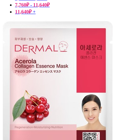
7,760
₽
-
11,640
₽
11,640
₽
+
Пищевые добавки