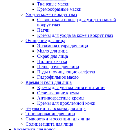
Тканевые маски
Кремообразные маски
Уход за кожей вокруг глаз
Сыворотка и роллер для ухода за кожей
вокруг глаз
Патчи
Кремы для ухода за кожей вокруг глаз
Очищение для лица
Энзимная пудра для лица
Мыло для лица
Скраб для лица
Пилинг-скатка
Пенка, гель для лица
Пэды и очищающие салфетки
Гидрофильное масло
Кремы и гели для лица
Кремы для увлажнения и питания
Осветляющие кремы
Антивозрастные кремы
Кремы для проблемной кожи
Эмульсии и лосьоны для лица
Тонизирование для лица
Сыворотки и эссенции для лица
Солнцезащита для лица
Косметика для волос