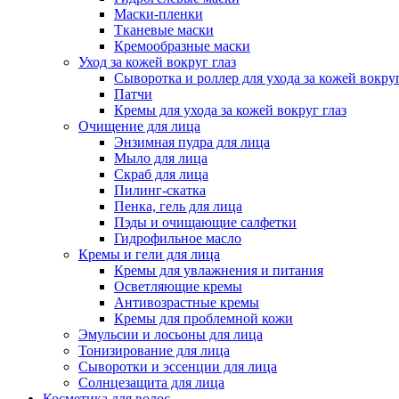
Маски-пленки
Тканевые маски
Кремообразные маски
Уход за кожей вокруг глаз
Сыворотка и роллер для ухода за кожей вокруг
Патчи
Кремы для ухода за кожей вокруг глаз
Очищение для лица
Энзимная пудра для лица
Мыло для лица
Скраб для лица
Пилинг-скатка
Пенка, гель для лица
Пэды и очищающие салфетки
Гидрофильное масло
Кремы и гели для лица
Кремы для увлажнения и питания
Осветляющие кремы
Антивозрастные кремы
Кремы для проблемной кожи
Эмульсии и лосьоны для лица
Тонизирование для лица
Сыворотки и эссенции для лица
Солнцезащита для лица
Косметика для волос