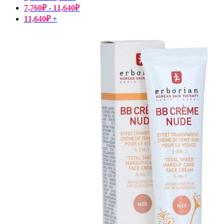
7,760
₽
-
11,640
₽
11,640
₽
+
Пищевые добавки