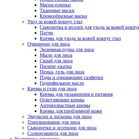
Маски-пленки
Тканевые маски
Кремообразные маски
Уход за кожей вокруг глаз
Сыворотка и роллер для ухода за кожей вокруг
Патчи
Кремы для ухода за кожей вокруг глаз
Очищение для лица
Энзимная пудра для лица
Мыло для лица
Скраб для лица
Пилинг-скатка
Пенка, гель для лица
Пэды и очищающие салфетки
Гидрофильное масло
Кремы и гели для лица
Кремы для увлажнения и питания
Осветляющие кремы
Антивозрастные кремы
Кремы для проблемной кожи
Эмульсии и лосьоны для лица
Тонизирование для лица
Сыворотки и эссенции для лица
Солнцезащита для лица
Косметика для волос