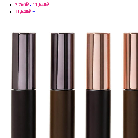
7,760
₽
-
11,640
₽
11,640
₽
+
Пищевые добавки