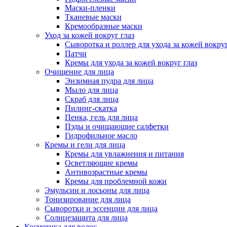
Маски-пленки
Тканевые маски
Кремообразные маски
Уход за кожей вокруг глаз
Сыворотка и роллер для ухода за кожей вокруг
Патчи
Кремы для ухода за кожей вокруг глаз
Очищение для лица
Энзимная пудра для лица
Мыло для лица
Скраб для лица
Пилинг-скатка
Пенка, гель для лица
Пэды и очищающие салфетки
Гидрофильное масло
Кремы и гели для лица
Кремы для увлажнения и питания
Осветляющие кремы
Антивозрастные кремы
Кремы для проблемной кожи
Эмульсии и лосьоны для лица
Тонизирование для лица
Сыворотки и эссенции для лица
Солнцезащита для лица
Косметика для волос