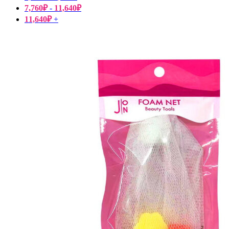
7,760
₽
-
11,640
₽
11,640
₽
+
Пищевые добавки