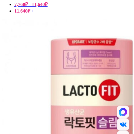
7,760
₽
-
11,640
₽
11,640
₽
+