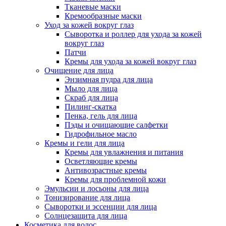
Тканевые маски
Кремообразные маски
Уход за кожей вокруг глаз
Сыворотка и роллер для ухода за кожей
вокруг глаз
Патчи
Кремы для ухода за кожей вокруг глаз
Очищение для лица
Энзимная пудра для лица
Мыло для лица
Скраб для лица
Пилинг-скатка
Пенка, гель для лица
Пэды и очищающие салфетки
Гидрофильное масло
Кремы и гели для лица
Кремы для увлажнения и питания
Осветляющие кремы
Антивозрастные кремы
Кремы для проблемной кожи
Эмульсии и лосьоны для лица
Тонизирование для лица
Сыворотки и эссенции для лица
Солнцезащита для лица
Косметика для волос