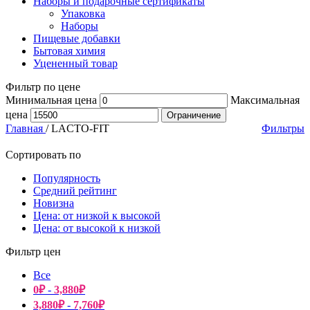
Наборы и подарочные сертификаты
Упаковка
Наборы
Пищевые добавки
Бытовая химия
Уцененный товар
Фильтр по цене
Минимальная цена
Максимальная
цена
Ограничение
Главная
/
LACTO-FIT
Фильтры
Сортировать по
Популярность
Средний рейтинг
Новизна
Цена: от низкой к высокой
Цена: от высокой к низкой
Фильтр цен
Все
0
₽
-
3,880
₽
3,880
₽
-
7,760
₽