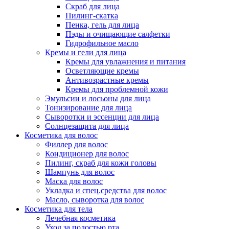
Скраб для лица
Пилинг-скатка
Пенка, гель для лица
Пэды и очищающие салфетки
Гидрофильное масло
Кремы и гели для лица
Кремы для увлажнения и питания
Осветляющие кремы
Антивозрастные кремы
Кремы для проблемной кожи
Эмульсии и лосьоны для лица
Тонизирование для лица
Сыворотки и эссенции для лица
Солнцезащита для лица
Косметика для волос
Филлер для волос
Кондиционер для волос
Пилинг, скраб для кожи головы
Шампунь для волос
Маска для волос
Укладка и спец.средства для волос
Масло, сыворотка для волос
Косметика для тела
Лечебная косметика
Уход за полостью рта