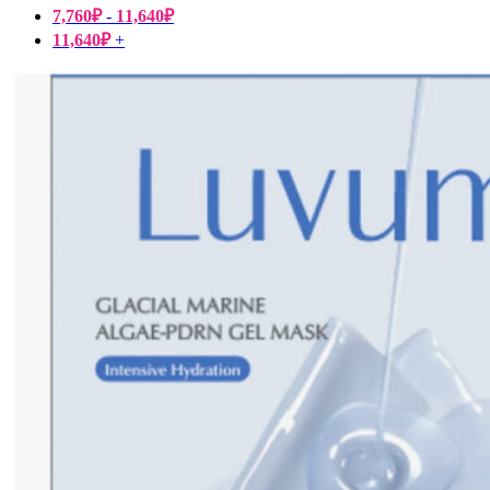
7,760
₽
-
11,640
₽
11,640
₽
+