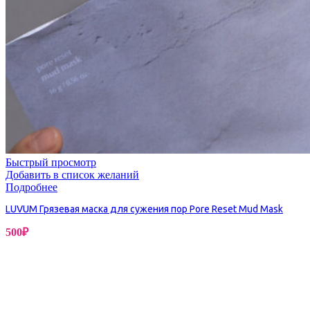
Быстрый просмотр
Добавить в список желаний
Подробнее
LUVUM Грязевая маска для сужения пор Pore Reset Mud Mask
500
₽