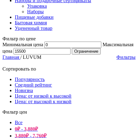
Наборы и подарочные сертификаты
Упаковка
Наборы
Пищевые добавки
Бытовая химия
Уцененный товар
Фильтр по цене
Минимальная цена
Максимальная
цена
Ограничение
Главная
/
LUVUM
Фильтры
Сортировать по
Популярность
Средний рейтинг
Новизна
Цена: от низкой к высокой
Цена: от высокой к низкой
Фильтр цен
Все
0
₽
-
3,880
₽
3,880
₽
-
7,760
₽