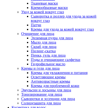
Тканевые маски
Кремообразные маски
Уход за кожей вокруг глаз
Сыворотка и роллер для ухода за кожей
вокруг глаз
Патчи
Кремы для ухода за кожей вокруг глаз
Очищение для лица
Энзимная пудра для лица
Мыло для лица
Скраб для лица
Пилинг-скатка
Пенка, гель для лица
Пэды и очищающие салфетки
Гидрофильное масло
Кремы и гели для лица
Кремы для увлажнения и питания
Осветляющие кремы
Антивозрастные кремы
Кремы для проблемной кожи
Эмульсии и лосьоны для лица
Тонизирование для лица
Сыворотки и эссенции для лица
Солнцезащита для лица
Косметика для волос