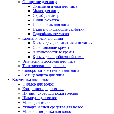
Очищение для лица
Энзимная пудра для лица
Мыло для лица
Скраб для лица
Пилинг-скатка
Пенка, гель для лица
Пэды и очищающие салфетки
Гидрофильное масло
Кремы и гели для лица
Кремы для увлажнения и питания
Осветляющие кремы
Антивозрастные кремы
Кремы для проблемной кожи
Эмульсии и лосьоны для лица
Тонизирование для лица
Сыворотки и эссенции для лица
Солнцезащита для лица
Косметика для волос
Филлер для волос
Кондиционер для волос
Пилинг, скраб для кожи головы
Шампунь для волос
Маска для волос
Укладка и спец.средства для волос
Масло, сыворотка для волос