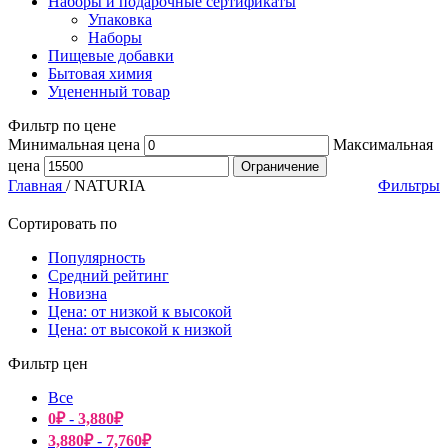
Наборы и подарочные сертификаты
Упаковка
Наборы
Пищевые добавки
Бытовая химия
Уцененный товар
Фильтр по цене
Минимальная цена
Максимальная
цена
Ограничение
Главная
/
NATURIA
Фильтры
Сортировать по
Популярность
Средний рейтинг
Новизна
Цена: от низкой к высокой
Цена: от высокой к низкой
Фильтр цен
Все
0
₽
-
3,880
₽
3,880
₽
-
7,760
₽