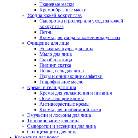
Тканевые маски
Кремообразные маски
Уход за кожей вокруг глаз
Сыворотка и роллер для ухода за кожей
вокруг глаз
Патчи
Кремы для ухода за кожей вокруг глаз
Очищение для лица
Энзимная пудра для лица
Мыло для лица
Скраб для лица
Пилинг-скатка
Пенка, гель для лица
Пэды и очищающие салфетки
Гидрофильное масло
Кремы и гели для лица
Кремы для увлажнения и питания
Осветляющие кремы
Антивозрастные кремы
Кремы для проблемной кожи
Эмульсии и лосьоны для лица
Тонизирование для лица
Сыворотки и эссенции для лица
Солнцезащита для лица
Косметика для волос