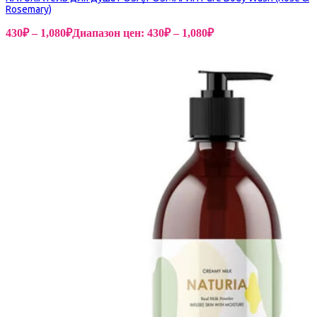
Rosemary)
430
₽
–
1,080
₽
Диапазон цен: 430₽ – 1,080₽