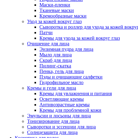
Маски-пленки
Тканевые маски
Кремообразные маски
Уход за кожей вокруг глаз
Сыворотка и роллер для ухода за кожей вокруг
Патчи
Кремы для ухода за кожей вокруг глаз
Очищение для лица
Энзимная пудра для лица
Мыло для лица
Скраб для лица
Пилинг-скатка
Пенка, гель для лица
Пэды и очищающие салфетки
Гидрофильное масло
Кремы и гели для лица
Кремы для увлажнения и питания
Осветляющие кремы
Антивозрастные кремы
Кремы для проблемной кожи
Эмульсии и лосьоны для лица
Тонизирование для лица
Сыворотки и эссенции для лица
Солнцезащита для лица
Косметика для волос