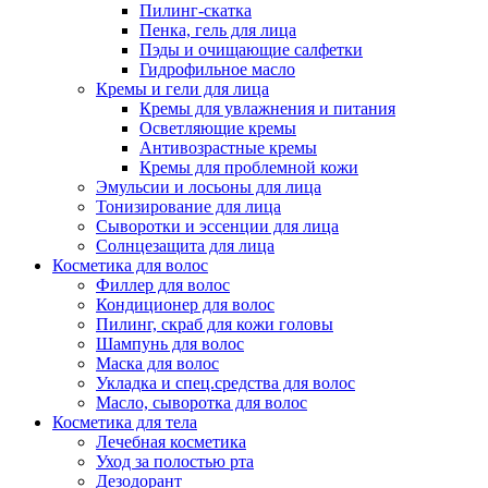
Пилинг-скатка
Пенка, гель для лица
Пэды и очищающие салфетки
Гидрофильное масло
Кремы и гели для лица
Кремы для увлажнения и питания
Осветляющие кремы
Антивозрастные кремы
Кремы для проблемной кожи
Эмульсии и лосьоны для лица
Тонизирование для лица
Сыворотки и эссенции для лица
Солнцезащита для лица
Косметика для волос
Филлер для волос
Кондиционер для волос
Пилинг, скраб для кожи головы
Шампунь для волос
Маска для волос
Укладка и спец.средства для волос
Масло, сыворотка для волос
Косметика для тела
Лечебная косметика
Уход за полостью рта
Дезодорант