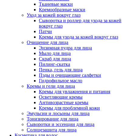
Тканевые маски
Кремообразные маски
Уход за кожей вокруг глаз
Сыворотка и роллер для ухода за кожей
вокруг глаз
Патчи
Кремы для ухода за кожей вокруг глаз
Очищение для лица
Энзимная пудра для лица
Мыло для лица
Скраб для лица
Пилинг-скатка
Пенка, гель для лица
Пэды и очищающие салфетки
Гидрофильное масло
Кремы и гели для лица
Кремы для увлажнения и питания
Осветляющие кремы
Антивозрастные кремы
Кремы для проблемной кожи
Эмульсии и лосьоны для лица
Тонизирование для лица
Сыворотки и эссенции для лица
Солнцезащита для лица
Косметика для волос