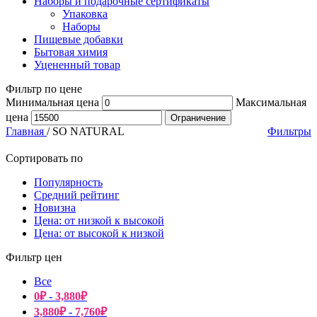
Наборы и подарочные сертификаты
Упаковка
Наборы
Пищевые добавки
Бытовая химия
Уцененный товар
Фильтр по цене
Минимальная цена
Максимальная
цена
Ограничение
Главная
/
SO NATURAL
Фильтры
Сортировать по
Популярность
Средний рейтинг
Новизна
Цена: от низкой к высокой
Цена: от высокой к низкой
Фильтр цен
Все
0
₽
-
3,880
₽
3,880
₽
-
7,760
₽