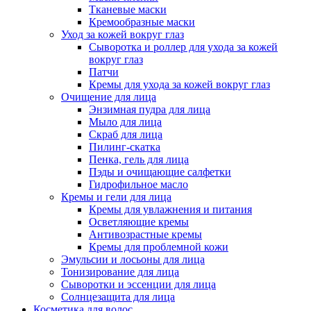
Тканевые маски
Кремообразные маски
Уход за кожей вокруг глаз
Сыворотка и роллер для ухода за кожей
вокруг глаз
Патчи
Кремы для ухода за кожей вокруг глаз
Очищение для лица
Энзимная пудра для лица
Мыло для лица
Скраб для лица
Пилинг-скатка
Пенка, гель для лица
Пэды и очищающие салфетки
Гидрофильное масло
Кремы и гели для лица
Кремы для увлажнения и питания
Осветляющие кремы
Антивозрастные кремы
Кремы для проблемной кожи
Эмульсии и лосьоны для лица
Тонизирование для лица
Сыворотки и эссенции для лица
Солнцезащита для лица
Косметика для волос