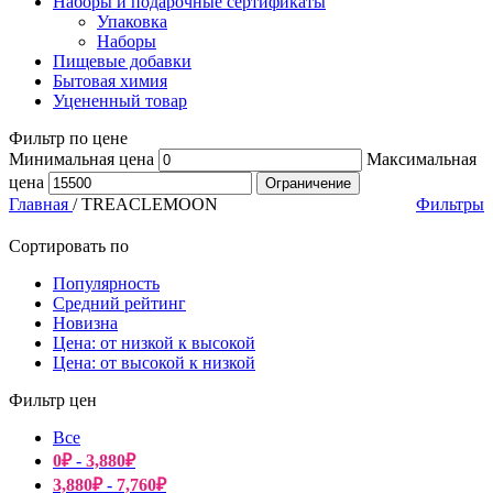
Наборы и подарочные сертификаты
Упаковка
Наборы
Пищевые добавки
Бытовая химия
Уцененный товар
Фильтр по цене
Минимальная цена
Максимальная
цена
Ограничение
Главная
/
TREACLEMOON
Фильтры
Сортировать по
Популярность
Средний рейтинг
Новизна
Цена: от низкой к высокой
Цена: от высокой к низкой
Фильтр цен
Все
0
₽
-
3,880
₽
3,880
₽
-
7,760
₽