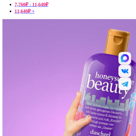
7,760
₽
-
11,640
₽
11,640
₽
+