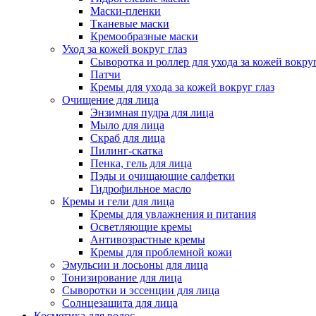
Маски-пленки
Тканевые маски
Кремообразные маски
Уход за кожей вокруг глаз
Сыворотка и роллер для ухода за кожей вокруг
Патчи
Кремы для ухода за кожей вокруг глаз
Очищение для лица
Энзимная пудра для лица
Мыло для лица
Скраб для лица
Пилинг-скатка
Пенка, гель для лица
Пэды и очищающие салфетки
Гидрофильное масло
Кремы и гели для лица
Кремы для увлажнения и питания
Осветляющие кремы
Антивозрастные кремы
Кремы для проблемной кожи
Эмульсии и лосьоны для лица
Тонизирование для лица
Сыворотки и эссенции для лица
Солнцезащита для лица
Косметика для волос