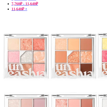
7,760
₽
-
11,640
₽
11,640
₽
+
Пищевые добавки