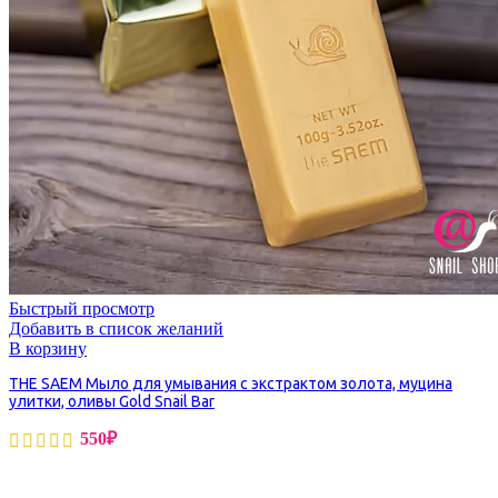
Быстрый просмотр
Добавить в список желаний
В корзину
THE SAEM Мыло для умывания с экстрактом золота, муцина
улитки, оливы Gold Snail Bar
550
₽