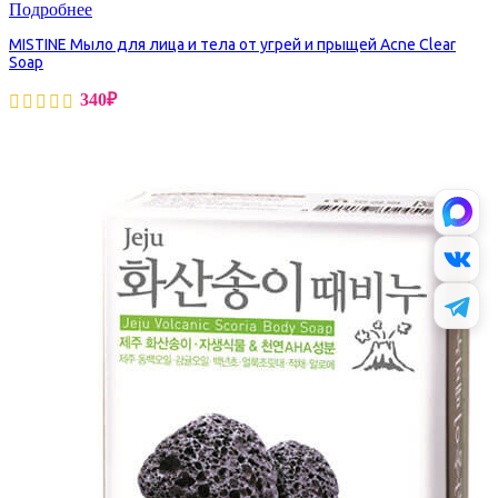
Подробнее
MISTINE Мыло для лица и тела от угрей и прыщей Acne Clear
Soap
340
₽