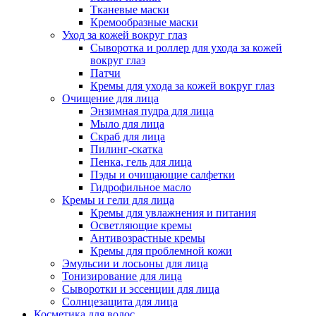
Тканевые маски
Кремообразные маски
Уход за кожей вокруг глаз
Сыворотка и роллер для ухода за кожей
вокруг глаз
Патчи
Кремы для ухода за кожей вокруг глаз
Очищение для лица
Энзимная пудра для лица
Мыло для лица
Скраб для лица
Пилинг-скатка
Пенка, гель для лица
Пэды и очищающие салфетки
Гидрофильное масло
Кремы и гели для лица
Кремы для увлажнения и питания
Осветляющие кремы
Антивозрастные кремы
Кремы для проблемной кожи
Эмульсии и лосьоны для лица
Тонизирование для лица
Сыворотки и эссенции для лица
Солнцезащита для лица
Косметика для волос