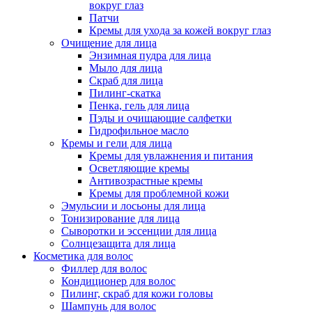
вокруг глаз
Патчи
Кремы для ухода за кожей вокруг глаз
Очищение для лица
Энзимная пудра для лица
Мыло для лица
Скраб для лица
Пилинг-скатка
Пенка, гель для лица
Пэды и очищающие салфетки
Гидрофильное масло
Кремы и гели для лица
Кремы для увлажнения и питания
Осветляющие кремы
Антивозрастные кремы
Кремы для проблемной кожи
Эмульсии и лосьоны для лица
Тонизирование для лица
Сыворотки и эссенции для лица
Солнцезащита для лица
Косметика для волос
Филлер для волос
Кондиционер для волос
Пилинг, скраб для кожи головы
Шампунь для волос