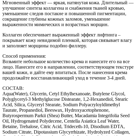
Мгновенный эффект — яркая, натянутая кожа. Длительный —
улучшение синтеза коллагена и снабжения тканей кровью,
уменьшение следов постакне и повышенной пигментации,
сокращение глубины кожных заломов, уменьшение
выраженности мимических и возрастных морщин.
Коллаген обеспечивает выраженный эффект лифтинга –
покрывает кожу невидимой пленкой, которая связывает влагу
и заполняет морщины подобно филлеру.
Способ применения:
Возьмите небольшое количество крема и нанесите его на все
лицо. Нанесите его в направлении, соответствующем текстуре
вашей кожи, и дайте ему впитаться. После нанесения крема
продолжайте восстанавливающий уход в течение 3-4 дней.
СОСТАВ:
Aqua(Water), Glycerin, Cetyl Ethylhexanoate, Butylene Glycol,
Polyglyceryl-3 Methylglucose Distearate, 1,2-Hexanediol, Stearic
Acid, Silica, Glyceryl Stearate, Sodium Polyacryloyldimethyl
Taurate, Propanediol, Beeswax, Hydroxyacetophenone,
Butyrospermum Parkii (Shea) Butter, Macadamia Integrifolia Seed
Oil, Hydrogenated Polydecene, Centella Asiatica Leaf Water,
Betaine, Trehalose, Citric Acid, Trideceth-10, Disodium EDTA,
Sodium Citrate, Dipotassium Glycyrrhizate, Hydrolyzed Collagen,