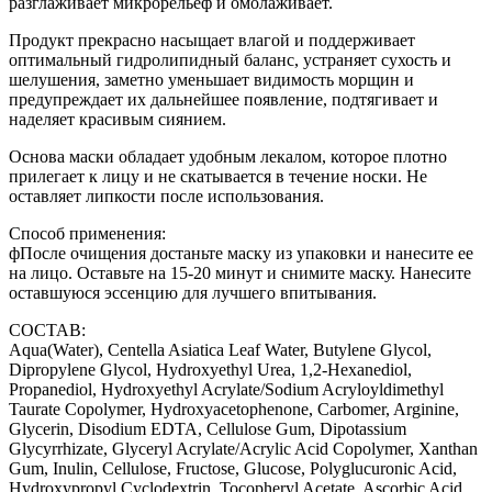
разглаживает микрорельеф и омолаживает.
Продукт прекрасно насыщает влагой и поддерживает
оптимальный гидролипидный баланс, устраняет сухость и
шелушения, заметно уменьшает видимость морщин и
предупреждает их дальнейшее появление, подтягивает и
наделяет красивым сиянием.
Основа маски обладает удобным лекалом, которое плотно
прилегает к лицу и не скатывается в течение носки. Не
оставляет липкости после использования.
Способ применения:
фПосле очищения достаньте маску из упаковки и нанесите ее
на лицо. Оставьте на 15-20 минут и снимите маску. Нанесите
оставшуюся эссенцию для лучшего впитывания.
СОСТАВ:
Aqua(Water), Centella Asiatica Leaf Water, Butylene Glycol,
Dipropylene Glycol, Hydroxyethyl Urea, 1,2-Hexanediol,
Propanediol, Hydroxyethyl Acrylate/Sodium Acryloyldimethyl
Taurate Copolymer, Hydroxyacetophenone, Carbomer, Arginine,
Glycerin, Disodium EDTA, Cellulose Gum, Dipotassium
Glycyrrhizate, Glyceryl Acrylate/Acrylic Acid Copolymer, Xanthan
Gum, Inulin, Cellulose, Fructose, Glucose, Polyglucuronic Acid,
Hydroxypropyl Cyclodextrin, Tocopheryl Acetate, Ascorbic Acid,