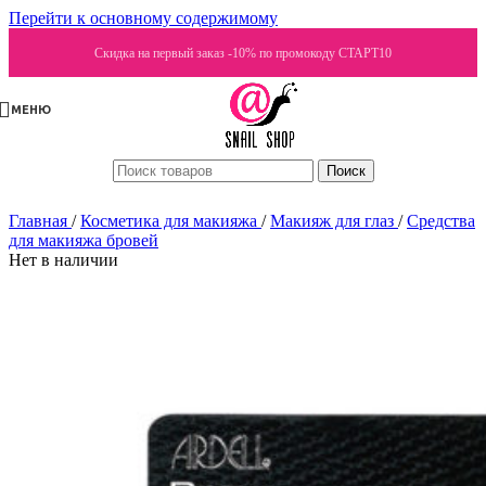
Перейти к основному содержимому
Скидка на первый заказ -10% по промокоду СТАРТ10
МЕНЮ
Поиск
Главная
/
Косметика для макияжа
/
Макияж для глаз
/
Средства
для макияжа бровей
Нет в наличии