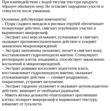
При взаимодействии с водой тягучая текстура продукта
образует обильную пену. Не оставляет ощущения сухости и
стянутости после умывания.
Основные действующие компоненты:
– Пудра сладкого миндаля и рисовых отрубей обеспечивает
полирующее действие, смягчает огрубевшие участки и
выравнивает микрорельеф.
– Экстракт алоэ вера увлажняет, успокаивает и смягчает,
оказывает противовоспалительное действие и ускоряет
заживление микроповреждений.
– Экстракт шиповника увлажняет, питает и смягчает кожу,
восстанавливает гидролипидную мантию. Стимулирует
регенерацию клеток эпидермиса, способствует заживлению
воспалений и микроповреждений.
– Экстракт ромашки восполняет недостаток влаги,
восстанавливает гидролипидную мантию, оказывает
успокаивающее действие — снимает раздражение,
покраснение, устраняет шелушение.
– Экстракт гардении увлажняет и оказывает антиоксидантное
действие, защищает от свободных радикалов.
– Мякоть яблока деликатно отшелушивает ороговевшие
клетки, полирует микрорельеф и выравнивает текстуру,
избавляет от тусклости.