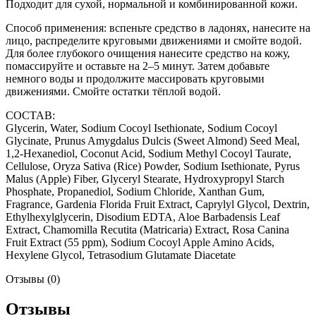
Подходит для сухой, нормальной и комбинированной кожи.
Способ применения: вспеньте средство в ладонях, нанесите на
лицо, распределите круговыми движениями и смойте водой.
Для более глубокого очищения нанесите средство на кожу,
помассируйте и оставьте на 2–5 минут. Затем добавьте
немного воды и продолжите массировать круговыми
движениями. Смойте остатки тёплой водой.
СОСТАВ:
Glycerin, Water, Sodium Cocoyl Isethionate, Sodium Cocoyl
Glycinate, Prunus Amygdalus Dulcis (Sweet Almond) Seed Meal,
1,2-Hexanediol, Coconut Acid, Sodium Methyl Cocoyl Taurate,
Cellulose, Oryza Sativa (Rice) Powder, Sodium Isethionate, Pyrus
Malus (Apple) Fiber, Glyceryl Stearate, Hydroxypropyl Starch
Phosphate, Propanediol, Sodium Chloride, Xanthan Gum,
Fragrance, Gardenia Florida Fruit Extract, Caprylyl Glycol, Dextrin,
Ethylhexylglycerin, Disodium EDTA, Aloe Barbadensis Leaf
Extract, Chamomilla Recutita (Matricaria) Extract, Rosa Canina
Fruit Extract (55 ppm), Sodium Cocoyl Apple Amino Acids,
Hexylene Glycol, Tetrasodium Glutamate Diacetate
Отзывы (0)
Отзывы