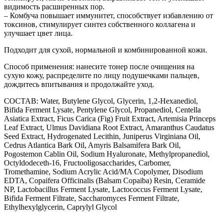
видимость расширенных пор.
– Комбуча повышает иммунитет, способствует избавлению от
токсинов, стимулирует синтез собственного коллагена и
улучшает цвет лица.
Подходит для сухой, нормальной и комбинированной кожи.
Способ применения: нанесите тонер после очищения на
сухую кожу, распределите по лицу подушечками пальцев,
дождитесь впитывания и продолжайте уход.
СОСТАВ: Water, Butylene Glycol, Glycerin, 1,2-Hexanediol,
Bifida Ferment Lysate, Pentylene Glycol, Propanediol, Centella
Asiatica Extract, Ficus Carica (Fig) Fruit Extract, Artemisia Princeps
Leaf Extract, Ulmus Davidiana Root Extract, Amaranthus Caudatus
Seed Extract, Hydrogenated Lecithin, Juniperus Virginiana Oil,
Cedrus Atlantica Bark Oil, Amyris Balsamifera Bark Oil,
Pogostemon Cablin Oil, Sodium Hyaluronate, Methylpropanediol,
Octyldodeceth-16, Fructooligosaccharides, Carbomer,
Tromethamine, Sodium Acrylic Acid/MA Copolymer, Disodium
EDTA, Copaifera Officinalis (Balsam Copaiba) Resin, Ceramide
NP, Lactobacillus Ferment Lysate, Lactococcus Ferment Lysate,
Bifida Ferment Filtrate, Saccharomyces Ferment Filtrate,
Ethylhexylglycerin, Caprylyl Glycol