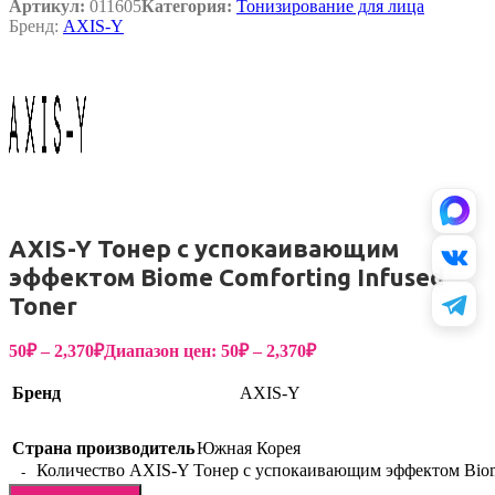
Артикул:
011605
Категория:
Тонизирование для лица
Бренд:
AXIS-Y
AXIS-Y Тонер с успокаивающим
эффектом Biome Comforting Infused
Toner
50
₽
–
2,370
₽
Диапазон цен: 50₽ – 2,370₽
Бренд
AXIS-Y
Страна производитель
Южная Корея
Количество AXIS-Y Тонер с успокаивающим эффектом Biome