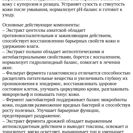
кожу с куперозом и розацеа. Устраняет сухость и стянутость
кожи после умывания, нормализует pH-баланс и готовит к
уходу.
Основные действующие компоненты:
– Экстракт центеллы азиатской обладает
противовоспалительным и заживляющим действием,
способствует восстановлению барьерных свойств кожи и
удержанию влаги.
– Экстракт полыни обладает антисептическими и
антибактериальными свойствами, борется с воспалением,
нормализует гидролипидный баланс, помогает в лечении
акне.
– Фильтрат фермента галактомисиса отличается способностью
расщеплять питательные вещества и увеличивать глубину их
проникновения в эпидермис, восстанавливать здоровое
состояние клеток, улучшать циркуляцию крови, разглаживать
микрорельеф и повышать тонус кожи.
– Фермент лактобактерий поддерживает баланс микробиоты
кожи, подавляя размножение вредных бактерий и способствуя
росту полезных. Улучшает барьерные функции,
предотвращает раздражение.
– Экстракт фермента дрожжей обладает выраженным
антиоксидантным действием и выводит токсины, освежает и
тонизирует, мягко осветляет, выравнивает тон и уменьшает