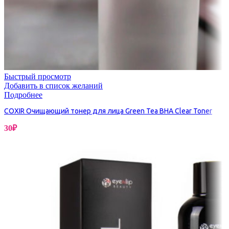
Быстрый просмотр
Добавить в список желаний
Подробнее
COXIR Очищающий тонер для лица Green Tea BHA Clear Toner
30
₽