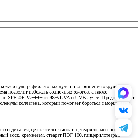
т кожу от ультрафиолетовых лучей и загрязнения окружающей
рема позволит избежать солнечных ожогов, а также
епени SPF50+ PA++++ от 98% UVA и UVB лучей. Предотвращает
лекулы коллагена, который помогает бороться с морщинами,
изат дикалия, цетилэтилгексаноат, цетеариловый спирт,
ный воск, кремнезем, стеарат ПЭГ-100, глицерилстеарат,