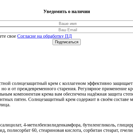
Уведомить о наличии
ете свое
Согласие на обработку ПД
Подписаться
растной солнцезащитный крем с коллагеном эффективно защищае
а, но и от преждевременного старения. Регулярное применение к
льным компонентам крема вам обеспечена надёжная защита ст
тных пятен. Солнцезащитный крем cодержит в своём составе мо
лица.
салицилат, 4-метилбензилиденкамфора, бутиленгликоль, глицирр
, полисорбат 60, стеариновая кислота, сорбитан стеарат, пчели