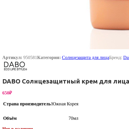
Упаковка
Артикул:
950581
Категория:
Солнцезащита для лица
Бренд:
Da
DABO Солнцезащитный крем для лица ко
650
₽
Страна производитель
Южная Корея
Объём
70мл
Нет в наличии