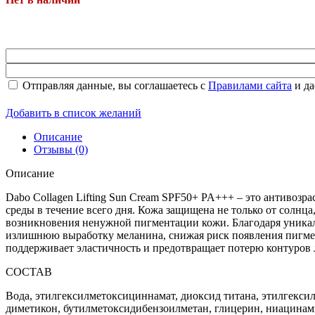
Отправляя данные, вы соглашаетесь с
Правилами сайта
и да
Добавить в список желаний
Описание
Отзывы (0)
Описание
Dabo Collagen Lifting Sun Cream SPF50+ PA+++ – это антивоз
среды в течение всего дня. Кожа защищена не только от солнц
возникновения ненужной пигментации кожи. Благодаря уника
излишнюю выработку меланина, снижая риск появления пигмен
поддерживает эластичность и предотвращает потерю контуров 
СОСТАВ
Наборы
Вода, этилгексилметоксициннамат, диоксид титана, этилгексил
диметикон, бутилметоксидибензоилметан, глицерин, ниацинамид