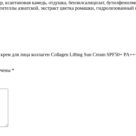
р, ксантановая камедь, отдушка, бензилсалицилат, бутилфенилм
ентеллы азиатской, экстракт цветка ромашки, гидролизованный к
рем для лица коллаген Collagen Lifting Sun Cream SPF50+ PA++
ечены
*