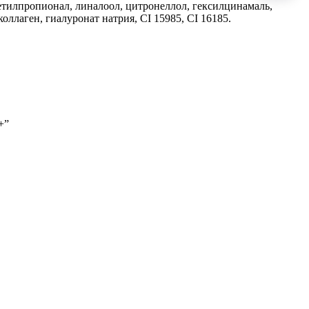
етилпропионал, линалоол, цитронеллол, гексилцинамаль,
оллаген, гиалуронат натрия, CI 15985, CI 16185.
+”