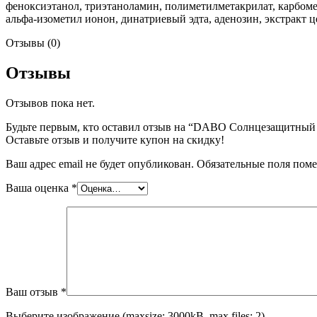
феноксиэтанол, триэтаноламин, полиметилметакрилат, карбоме
альфа-изометил ионон, динатриевый эдта, аденозин, экстракт ц
Отзывы (0)
Отзывы
Отзывов пока нет.
Будьте первым, кто оставил отзыв на “DABO Солнцезащитный к
Оставьте отзыв и получите купон на скидку!
Ваш адрес email не будет опубликован.
Обязательные поля пом
Ваша оценка
*
Ваш отзыв
*
Выберите изображение (maxsize: 3000kB, max files: 2)