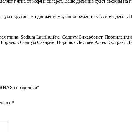
аляет пятна от кофя и сигарет. Ваше дыхание будет свежим на 
ть зубы круговыми движениями, одновременно массируя десна. 
ая глина, Sodium Laurilsulfate, Содиум Бикарбонат, Пропиленг
 Борнеол, Содиум Сахарин, Порошок Листьев Алоэ, Экстракт Л
АВЯНАЯ гвоздичная”
ечены
*