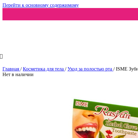
Перейти к основному содержимому
Ароматизаторы
Главная
/
Косметика для тела
/
Уход за полостью рта
/
ISME Зуб
Нет в наличии