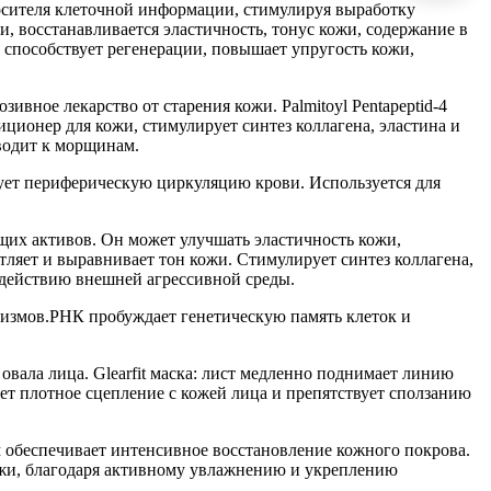
носителя клеточной информации, стимулируя выработку
, восстанавливается эластичность, тонус кожи, содержание в
, способствует регенерации, повышает упругость кожи,
зивное лекарство от старения кожи. Palmitoyl Pentapeptid-4
диционер для кожи, стимулирует синтез коллагена, эластина и
иводит к морщинам.
ет периферическую циркуляцию крови. Используется для
их активов. Он может улучшать эластичность кожи,
тляет и выравнивает тон кожи. Стимулирует синтез коллагена,
действию внешней агрессивной среды.
анизмов.РНК пробуждает генетическую память клеток и
вала лица. Glearfit маска: лист медленно поднимает линию
ет плотное сцепление с кожей лица и препятствует сползанию
 обеспечивает интенсивное восстановление кожного покрова.
кожи, благодаря активному увлажнению и укреплению