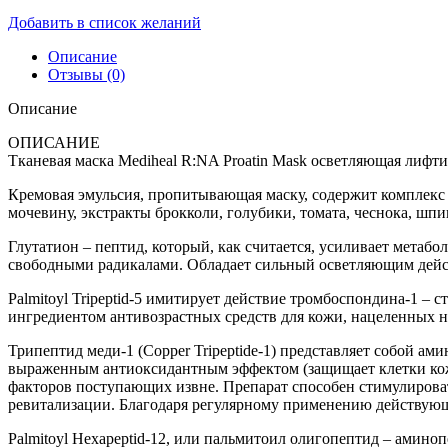
Добавить в список желаний
Описание
Отзывы (0)
Описание
ОПИСАНИЕ
Тканевая маска Mediheal R:NA Proatin Mask осветляющая лифт
Кремовая эмульсия, пропитывающая маску, содержит комплекс 1
мочевину, экстракты брокколи, голубики, томата, чеснока, шпин
Глутатион – пептид, который, как считается, усиливает метаб
свободными радикалами. Обладает сильный осветляющим дейс
Palmitoyl Tripeptid-5 имитирует действие тромбоспондина-1 –
ингредиентом антивозрастных средств для кожи, нацеленных 
Трипептид меди-1 (Copper Tripeptide-1) представляет собой а
выраженным антиоксидантным эффектом (защищает клетки кожи
факторов поступающих извне. Препарат способен стимулироват
Наборы
ревитализации. Благодаря регулярному применению действующе
Palmitoyl Hexapeptid-12, или пальмитоил олигопептид – амин