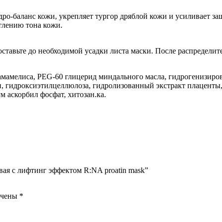
идро-баланс кожи, укрепляет тургор дряблой кожи и усиливает з
тлению тона кожи.
тавьте до необходимой усадки листа маски. После распределите
 гамамелиса, PEG-60 глицерид миндального масла, гидрогенизиро
 гидроксиэтилцеллюлоза, гидролизованный экстракт плаценты, 
м аскорбил фосфат, хитозан.ка.
ая с лифтинг эффектом R:NA proatin mask”
ечены
*