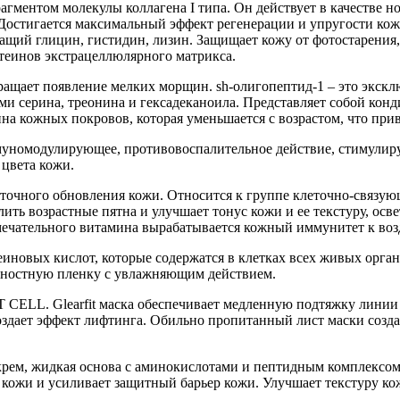
агментом молекулы коллагена I типа. Он действует в качестве 
Достигается максимальный эффект регенерации и упругости кожи
ержащий глицин, гистидин, лизин. Защищает кожу от фотостарения
теинов экстрацеллюлярного матрикса.
твращает появление мелких морщин. sh-олигопептид-1 – это эксклю
ными серина, треонина и гексадеканоила. Представляет собой кон
ина кожных покровов, которая уменьшается с возрастом, что пр
номодулирующее, противовоспалительное действие, стимулиру
цвета кожи.
очного обновления кожи. Относится к группе клеточно-связующ
ть возрастные пятна и улучшает тонус кожи и ее текстуру, осве
ечательного витамина вырабатывается кожный иммунитет к воз
леиновых кислот, которые содержатся в клетках всех живых орг
хностную пленку с увлажняющим действием.
 CELL. Glearfit маска обеспечивает медленную подтяжку линии о
оздает эффект лифтинга. Обильно пропитанный лист маски созда
крем, жидкая основа с аминокислотами и пептидным комплексом
й кожи и усиливает защитный барьер кожи. Улучшает текстуру 