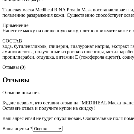
Тканевая маска Mediheal R:NA Proatin Mask восстанавливает г
появлению раздражения кожи. Существенно способствует осве
Применение
Нанесите маску на очищенную кожу, плотно прижмите коже и ос
СОСТАВ
Пищевые добавки
вода, бутиленгликоль, глицерин, гиалуронат натрия, экстракт
аминокислоты, полученные из ростков пшеницы, метилпарабен,
пропилпарабен, отдушка, витамин Е (токоферола ацетат), содиу
Отзывы (0)
Отзывы
Отзывов пока нет.
Будьте первым, кто оставил отзыв на “MEDIHEAL Маска тканев
Оставьте отзыв и получите купон на скидку!
Ваш адрес email не будет опубликован.
Обязательные поля пом
Ваша оценка
*