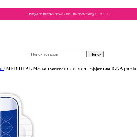
Скидка на первый заказ -10% по промокоду СТАРТ10
Поиск
ки
/
MEDIHEAL Маска тканевая с лифтинг эффектом R:NA proati