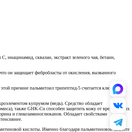
, ниацинамид, сквалан, экстракт зеленого чая, бетаин,
, что он защищает фибробласты от окисления, вызванного
По этой причине пальмитоил трипептид-5 считается ключевым
икроэлементом купрумом (медь). Средство обладает
рмиса), также GHK-Cu способен защитить кожу от вредоносных
корина и гликозаминоглюканов. Обладает свойствами
тенсивнее.
льмитиновой кислоты. Именно благодаря пальмитиновой кислоте