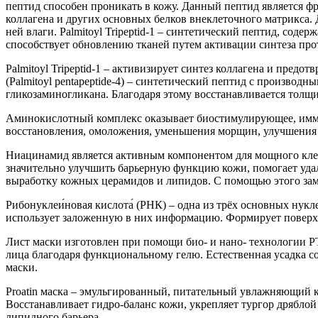
пептид способен проникать в кожу. Данный пептид является фр
коллагена и других основных белков внеклеточного матрикса. 
ней влаги. Palmitoyl Tripeptid-1 – синтетический пептид, сод
способствует обновлению тканей путем активации синтеза про
Palmitoyl Tripeptid-1 – активизирует синтез коллагена и предо
(Palmitoyl pentapeptide-4) – синтетический пептид с производ
гликозаминогликана. Благодаря этому восстанавливается толщ
Аминокислотный комплекс оказывает биостимулирующее, имму
восстановления, омоложения, уменьшения морщин, улучшения 
Ниацинамид является активным компонентом для мощного клет
значительно улучшить барьерную функцию кожи, помогает удали
выработку кожных церамидов и липидов. С помощью этого зам
Рибонуклеи́новая кислота́ (РНК) – одна из трёх основных нук
использует заложенную в них информацию. Формирует повер
Лист маски изготовлен при помощи био- и нано- технологии PT
лица благодаря функциональному гелю. Естественная усадка с
маски.
Proatin маска – эмульгированный, питательный увлажняющий 
Восстанавливает гидро-баланс кожи, укрепляет тургор дрябло
липидного барьера.