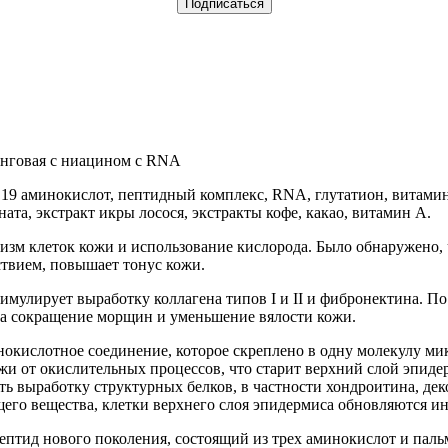
Подписаться
инговая с ниацином с RNA
9 аминокислот, пептидный комплекс, RNA, глутатион, витамин С
ата, экстракт икры лосося, экстракты кофе, какао, витамин А.
олизм клеток кожи и использование кислорода. Было обнаружено
твием, повышает тонус кожи.
 стимулирует выработку коллагена типов I и II и фибронектина. 
на сокращение морщин и уменьшение вялости кожи.
минокислотное соединение, которое скреплено в одну молекулу м
 от окислительных процессов, что старит верхний слой эпиде
ь выработку структурных белков, в частности хондроитина, де
го вещества, клетки верхнего слоя эпидермиса обновляются ин
опептид нового поколения, состоящий из трех аминокислот и па