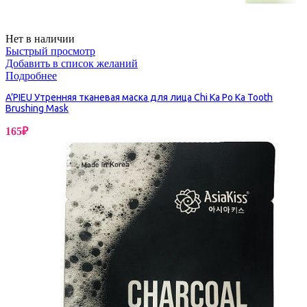
Нет в наличии
Быстрый просмотр
Добавить в список желаний
Подробнее
A’PIEU Утренняя тканевая маска для лица Chi Ka Po Ka Tooth
Brushing Mask
165
₽