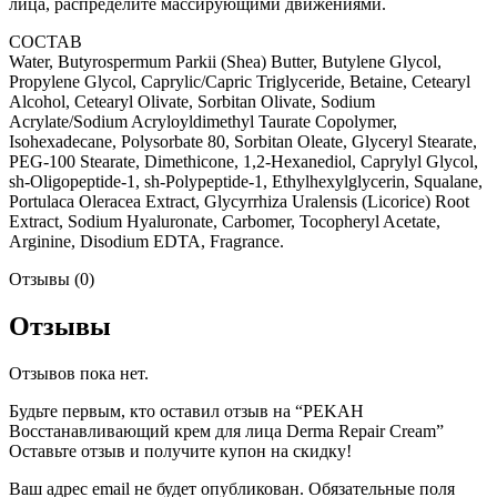
лица, распределите массирующими движениями.
СОСТАВ
Water, Butyrospermum Parkii (Shea) Butter, Butylene Glycol,
Propylene Glycol, Caprylic/Capric Triglyceride, Betaine, Cetearyl
Alcohol, Cetearyl Olivate, Sorbitan Olivate, Sodium
Acrylate/Sodium Acryloyldimethyl Taurate Copolymer,
Isohexadecane, Polysorbate 80, Sorbitan Oleate, Glyceryl Stearate,
PEG-100 Stearate, Dimethicone, 1,2-Hexanediol, Caprylyl Glycol,
sh-Oligopeptide-1, sh-Polypeptide-1, Ethylhexylglycerin, Squalane,
Portulaca Oleracea Extract, Glycyrrhiza Uralensis (Licorice) Root
Extract, Sodium Hyaluronate, Carbomer, Tocopheryl Acetate,
Arginine, Disodium EDTA, Fragrance.
Отзывы (0)
Отзывы
Отзывов пока нет.
Будьте первым, кто оставил отзыв на “PEKAH
Восстанавливающий крем для лица Derma Repair Cream”
Оставьте отзыв и получите купон на скидку!
Ваш адрес email не будет опубликован.
Обязательные поля