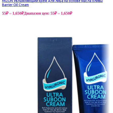
MIZON Увлажняющий крем для лица на основе масла оливы
Barrier Oil Cream
55
₽
–
1,650
₽
Диапазон цен: 55₽ – 1,650₽