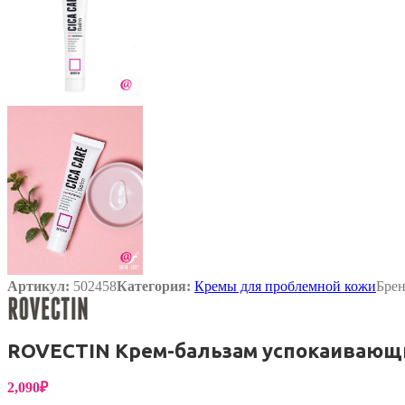
Артикул:
502458
Категория:
Кремы для проблемной кожи
Бре
ROVECTIN Крем-бальзам успокаивающий 
2,090
₽