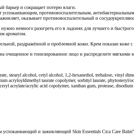
ый барьер и сокращает потерю влаги.
т успокаивающим, противовоспалительным, антибактериальным д
, заживляет, оказывает противовоспалительный и сосудоукрепл
 нужно немного разогреть его в ладонях для лучшего и быстрог
им ароматом.
тельной, раздражённой и проблемной кожи. Крем показан коже с
 на очищенное и тонизированное лицо и распределите мягкими 
rate, stearyl alcohol, cetyl alcohol, 1,2-hexanediol, trehalose, vinyl dim
dium acryloyldimethyl taurate copolymer, sorbityl laurate, phytosteryl/o
lyceryl acrylate/acrylic acid copolymer, xanthan gum, protease, disodium 
 успокаивающий и заживляющий Skin Essentials Cica Care Balm