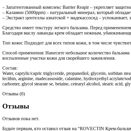
– Запатентованный комплекс Barrier Reapir – укрепляет защитн
– Каламин (5000ppm) – натуральный минерал, который обладае
– Экстракт центеллы азиатской + мадекассосид – успокаивает
Средство имеет текстуру легкого бальзама. Перед применением
Благодаря маслу лаванды крем обладает нежным, убаюкивающ
Тип кожи: Подходит для всех типов кожи, в том числе чувстви
Способ применения: Нанесите небольшое количество бальзама
воспаленные участки кожи для скорейшего заживления.
Состав:
Water, caprylic/capric triglyceride, propanediol, glycerin, sorbitan stea
lecithin, arginine, madecassoside, calamine, hydroxyethyl acrylate/so
carbomer, glycol stearate se, betaine, cetearyl alcohol, stearic acid, g
Отзывы (0)
Отзывы
Отзывов пока нет.
Будьте первым, кто оставил отзыв на “ROVECTIN Крем-бальзам