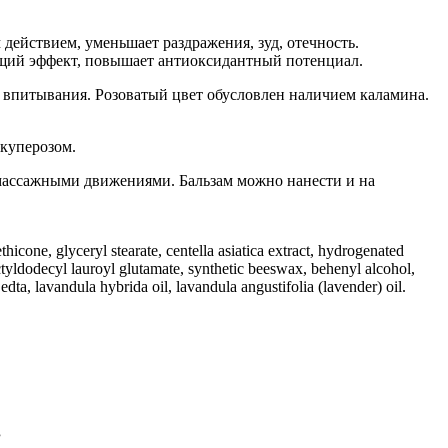
ействием, уменьшает раздражения, зуд, отечность.
яющий эффект, повышает антиоксидантный потенциал.
о впитывания. Розоватый цвет обусловлен наличием каламина.
 куперозом.
массажными движениями. Бальзам можно нанести и на
ethicone, glyceryl stearate, centella asiatica extract, hydrogenated
ctyldodecyl lauroyl glutamate, synthetic beeswax, behenyl alcohol,
edta, lavandula hybrida oil, lavandula angustifolia (lavender) oil.
”