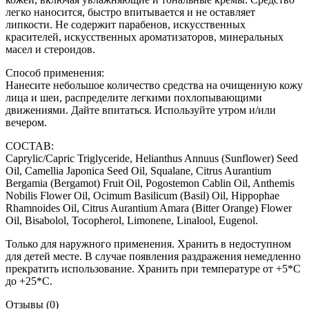
легко наносится, быстро впитывается и не оставляет
липкости. Не содержит парабенов, искусственных
красителей, искусственных ароматизаторов, минеральных
масел и стероидов.
Способ применения:
Нанесите небольшое количество средства на очищенную кожу
лица и шеи, распределите легкими похлопывающими
движениями. Дайте впитаться. Используйте утром и/или
вечером.
СОСТАВ:
Caprylic/Capric Triglyceride, Helianthus Annuus (Sunflower) Seed
Oil, Camellia Japonica Seed Oil, Squalane, Citrus Aurantium
Bergamia (Bergamot) Fruit Oil, Pogostemon Cablin Oil, Anthemis
Nobilis Flower Oil, Ocimum Basilicum (Basil) Oil, Hippophae
Rhamnoides Oil, Citrus Aurantium Amara (Bitter Orange) Flower
Oil, Bisabolol, Tocopherol, Limonene, Linalool, Eugenol.
Только для наружного применения. Хранить в недоступном
для детей месте. В случае появления раздражения немедленно
прекратить использование. Хранить при температуре от +5*С
до +25*С.
Отзывы (0)