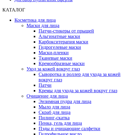
КАТАЛОГ
Косметика для лица
Маски для лица
Патчи-стикеры от прыщей
Альгинатные маски
Карбокситерапия маски
Гидрогелевые маски
Маски-пленки
Тканевые маски
Кремообразные маски
Уход за кожей вокруг глаз
Сыворотка и роллер для ухода за кожей
вокруг глаз
Патчи
Кремы для ухода за кожей вокруг глаз
Очищение для лица
Энзимная пудра для лица
Мыло для лица
Скраб для лица
Пилинг-скатка
Пенка, гель для лица
Пэды и очищающие салфетки
Гидрофильное масло