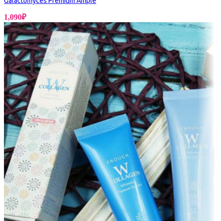
Galactomyces Premium Ample
1,090
₽