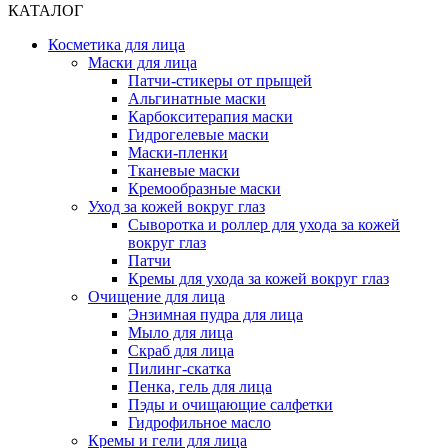
КАТАЛОГ
Косметика для лица
Маски для лица
Патчи-стикеры от прыщей
Альгинатные маски
Карбокситерапия маски
Гидрогелевые маски
Маски-пленки
Тканевые маски
Кремообразные маски
Уход за кожей вокруг глаз
Сыворотка и роллер для ухода за кожей
вокруг глаз
Патчи
Кремы для ухода за кожей вокруг глаз
Очищение для лица
Энзимная пудра для лица
Мыло для лица
Скраб для лица
Пилинг-скатка
Пенка, гель для лица
Пэды и очищающие салфетки
Гидрофильное масло
Кремы и гели для лица