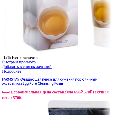
-12%
Нет в наличии
Быстрый просмотр
Добавить в список желаний
Подробнее
FARMSTAY Очищающая пенка для сужения пор с яичным
экстрактом Egg Pure Cleansing Foam
Первоначальная цена составляла 650₽.
570
₽
Текущая
650
₽
цена: 570₽.