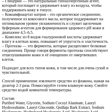
– Глицерин — это натуральный гипоаллергенный агент,
который поглощает и удерживает влагу из воздуха, чтобы
поддерживать кожу в тонусе.
– Кокоамфоацетат натрия – это органическое соединение,
полученное из кокосового масла, которое поддерживает на
оптимальном уровне увлажненность и служит щелочным
буферным агентом для формирования здорового pH кожи в
диапазоне 4,5–6,5.
– Комплекс из 8 видов гиалуроновой кислоты удерживает
влагу в клетках кожи, повышает её упругость и эластичность.
– Протеазы — это ферменты, которые расщепляют белковые
соединения. Проще говоря ферменты протеазы способствуют
отшелушиванию кожи и её очищению от омертвевших
клеток.
Подходит для всех типов кожи, в том числе для очень сухой и
чувствительной.
Способ применения: извлеките средство из флакона, нажав на
дозатор 2-3 раза. Помассируйте гелем влажную кожу. Смойте
средство водой комнатной температуры.
Состав:
Purified Water, Glycerin, Sodium Cocoyl Alaninate, Lauryl
Hydroxultaine, Lauryl Glucoside, Quillaja Bark Extract, Sodium
Hyaluronate, Hydrolyzed Hyaluronic Acid, Hyaluronic Acid ,