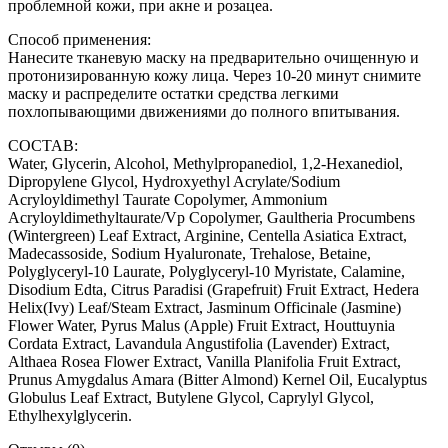
проблемной кожи, при акне и розацеа.
Способ применения:
Нанесите тканевую маску на предварительно очищенную и
протонизированную кожу лица. Через 10-20 минут снимите
маску и распределите остатки средства легкими
похлопывающими движениями до полного впитывания.
СОСТАВ:
Water, Glycerin, Alcohol, Methylpropanediol, 1,2-Hexanediol,
Dipropylene Glycol, Hydroxyethyl Acrylate/Sodium
Acryloyldimethyl Taurate Copolymer, Ammonium
Acryloyldimethyltaurate/Vp Copolymer, Gaultheria Procumbens
(Wintergreen) Leaf Extract, Arginine, Centella Asiatica Extract,
Madecassoside, Sodium Hyaluronate, Trehalose, Betaine,
Polyglyceryl-10 Laurate, Polyglyceryl-10 Myristate, Calamine,
Disodium Edta, Citrus Paradisi (Grapefruit) Fruit Extract, Hedera
Helix(Ivy) Leaf/Steam Extract, Jasminum Officinale (Jasmine)
Flower Water, Pyrus Malus (Apple) Fruit Extract, Houttuynia
Cordata Extract, Lavandula Angustifolia (Lavender) Extract,
Althaea Rosea Flower Extract, Vanilla Planifolia Fruit Extract,
Prunus Amygdalus Amara (Bitter Almond) Kernel Oil, Eucalyptus
Globulus Leaf Extract, Butylene Glycol, Caprylyl Glycol,
Ethylhexylglycerin.