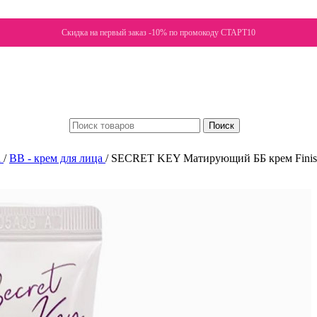
Скидка на первый заказ -10% по промокоду СТАРТ10
Поиск
а
/
ВВ - крем для лица
/
SECRET KEY Матирующий ББ крем Finis