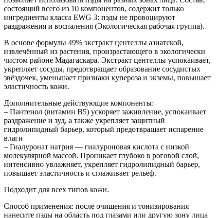
состоящий всего из 10 компонентов, содержит только
ингредиенты класса EWG 3: пэды не провоцируют
раздражения и воспаления (Экологическая рабочая группа).
В основе формулы 49% экстракт центеллы азиатской,
извлечённый из растения, произрастающего в экологически
чистом районе Мадагаскара. Экстракт центеллы успокаивает,
укрепляет сосуды, предотвращает образование сосудистых
звёздочек, уменьшает признаки купероза и экземы, повышает
эластичность кожи.
Дополнительные действующие компоненты:
– Пантенол (витамин B5) ускоряет заживление, успокаивает
раздражение и зуд, а также укрепляет защитный
гидролипидный барьер, который предотвращает испарение
влаги
– Гиалуронат натрия — гиалуроновая кислота с низкой
молекулярной массой. Проникает глубоко в роговой слой,
интенсивно увлажняет, укрепляет гидролипидный барьер,
повышает эластичность и сглаживает рельеф.
Подходит для всех типов кожи.
Способ применения: после очищения и тонизирования
нанесите пэды на область под глазами или другую зону лица