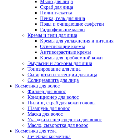
Мыло для лица
Скраб для лица
Пилинг-скатка
Пенка, гель для лица
Пэды и очищающие салфетки
Гидрофильное масло
Кремы и гели для лица
Кремы для увлажнения и питания
Осветляющие кремы
Антивозрастные кремы
Кремы для проблемной кожи
Эмульсии и лосьоны для лица
Тонизирование для лица
Сыворотки и эссенции для лица
Солнцезащита для лица
Косметика для волос
Филлер для волос
Кондиционер для волос
Пилинг, скраб для кожи головы
Шампунь для волос
Маска для волос
Укладка и спец.средства для волос
Масло, сыворотка для волос
Косметика для тела
Лечебная косметика