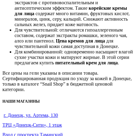
экстрактов с противовоспалительным и
антисептическим эффектом. Такие
корейские кремы
для лица
содержат много витамин, фруктовых кислот,
минералов, цинк, серу, кальций. Снижают активность
сальных желез, придает коже матовость.
Для чувствительной: отличаются гипоаллергенным
составом, содержат экстракты ромашки, зеленого чая,
алоэ или пантенол.
Цена кремов для лица
для
чувствительной кожи самая доступная в Донецке.
Для комбинированной: одновременно насыщают влагой
сухие участки кожи и матируют жирные. В этой серии
предлагаем купить
питательный крем для лица
.
Все цены на гели указаны в описании товара.
Сертифицированная продукция по уходу за кожей в Донецке,
только в каталоге “Snail Shop” в бюджетной ценовой
категории.
НАШИ МАГАЗИНЫ
г. Донецк, ул. Артема, 130
ТРЦ «Донецк-Сити», 1 этаж
Вход с проспекта Таманский