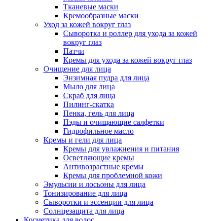
Тканевые маски
Кремообразные маски
Уход за кожей вокруг глаз
Сыворотка и роллер для ухода за кожей
вокруг глаз
Патчи
Кремы для ухода за кожей вокруг глаз
Очищение для лица
Энзимная пудра для лица
Мыло для лица
Скраб для лица
Пилинг-скатка
Пенка, гель для лица
Пэды и очищающие салфетки
Гидрофильное масло
Кремы и гели для лица
Кремы для увлажнения и питания
Осветляющие кремы
Антивозрастные кремы
Кремы для проблемной кожи
Эмульсии и лосьоны для лица
Тонизирование для лица
Сыворотки и эссенции для лица
Солнцезащита для лица
Косметика для волос