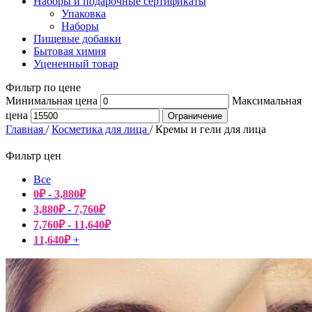
Наборы и подарочные сертификаты
Упаковка
Наборы
Пищевые добавки
Бытовая химия
Уцененный товар
Фильтр по цене
Минимальная цена
Максимальная
цена
Ограничение
Главная
/
Косметика для лица
/
Кремы и гели для лица
Фильтр цен
Все
0
₽
-
3,880
₽
3,880
₽
-
7,760
₽
7,760
₽
-
11,640
₽
11,640
₽
+