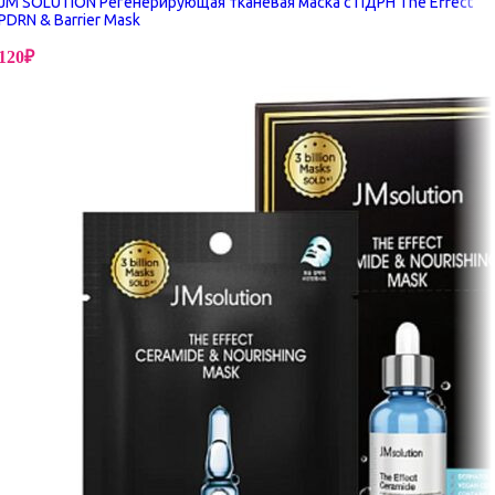
JM SOLUTION Регенерирующая тканевая маска с ПДРН The Effect
PDRN & Barrier Mask
120
₽