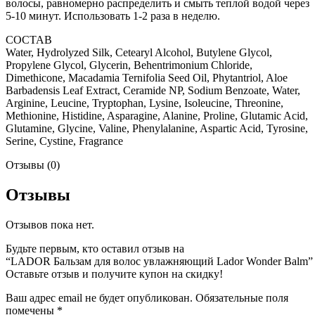
волосы, равномерно распределить и смыть теплой водой через
5-10 минут. Использовать 1-2 раза в неделю.
СОСТАВ
Water, Hydrolyzed Silk, Cetearyl Alcohol, Butylene Glycol,
Propylene Glycol, Glycerin, Behentrimonium Chloride,
Dimethicone, Macadamia Ternifolia Seed Oil, Phytantriol, Aloe
Barbadensis Leaf Extract, Ceramide NP, Sodium Benzoate, Water,
Arginine, Leucine, Tryptophan, Lysine, Isoleucine, Threonine,
Methionine, Histidine, Asparagine, Alanine, Proline, Glutamic Acid,
Glutamine, Glycine, Valine, Phenylalanine, Aspartic Acid, Tyrosine,
Serine, Cystine, Fragrance
Отзывы (0)
Отзывы
Отзывов пока нет.
Будьте первым, кто оставил отзыв на
“LADOR Бальзам для волос увлажняющий Lador Wonder Balm”
Оставьте отзыв и получите купон на скидку!
Ваш адрес email не будет опубликован.
Обязательные поля
помечены
*