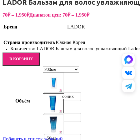
LADOR Бальзам для волос увлажняющи
70
₽
–
1,950
₽
Диапазон цен: 70₽ – 1,950₽
Бренд
LADOR
Страна производитель
Южная Корея
Количество LADOR Бальзам для волос увлажняющий Lador
В КОРЗИНУ
10мл пробник
Объём
200мл
50мл
Добавить в список желаний