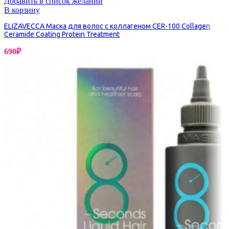
Добавить в список желаний
В корзину
ELIZAVECCA Маска для волос с коллагеном CER-100 Collagen
Ceramide Coating Protein Treatment
690
₽