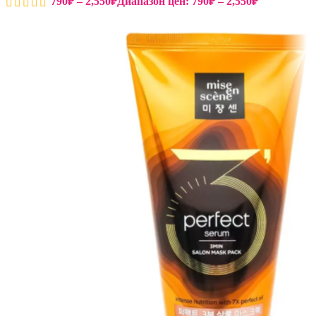
790
₽
–
2,550
₽
Диапазон цен: 790₽ – 2,550₽