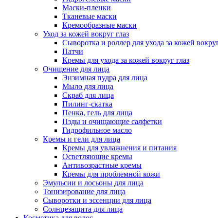
Маски-пленки
Тканевые маски
Кремообразные маски
Уход за кожей вокруг глаз
Сыворотка и роллер для ухода за кожей вокруг
Патчи
Кремы для ухода за кожей вокруг глаз
Очищение для лица
Энзимная пудра для лица
Мыло для лица
Скраб для лица
Пилинг-скатка
Пенка, гель для лица
Пэды и очищающие салфетки
Гидрофильное масло
Кремы и гели для лица
Кремы для увлажнения и питания
Осветляющие кремы
Антивозрастные кремы
Кремы для проблемной кожи
Эмульсии и лосьоны для лица
Тонизирование для лица
Сыворотки и эссенции для лица
Солнцезащита для лица
Косметика для волос