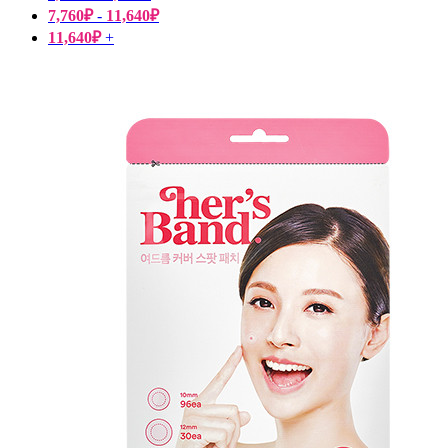
7,760
₽
-
11,640
₽
11,640
₽
+
Пищевые добавки