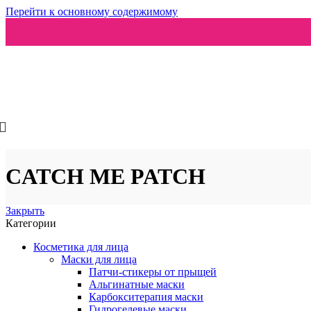
Перейти к основному содержимому
Ароматизаторы
CATCH ME PATCH
Закрыть
Категории
Косметика для лица
Маски для лица
Патчи-стикеры от прыщей
Альгинатные маски
Карбокситерапия маски
Гидрогелевые маски