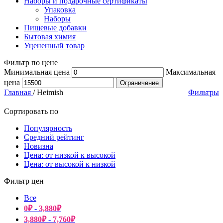
Наборы и подарочные сертификаты
Упаковка
Наборы
Пищевые добавки
Бытовая химия
Уцененный товар
Фильтр по цене
Минимальная цена
Максимальная
цена
Ограничение
Главная
/
Heimish
Фильтры
Сортировать по
Популярность
Средний рейтинг
Новизна
Цена: от низкой к высокой
Цена: от высокой к низкой
Фильтр цен
Все
0
₽
-
3,880
₽
3,880
₽
-
7,760
₽