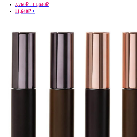
7,760
₽
-
11,640
₽
11,640
₽
+