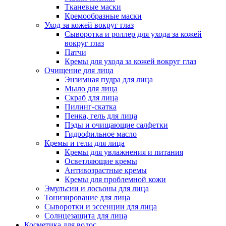
Тканевые маски
Кремообразные маски
Уход за кожей вокруг глаз
Сыворотка и роллер для ухода за кожей
вокруг глаз
Патчи
Кремы для ухода за кожей вокруг глаз
Очищение для лица
Энзимная пудра для лица
Мыло для лица
Скраб для лица
Пилинг-скатка
Пенка, гель для лица
Пэды и очищающие салфетки
Гидрофильное масло
Кремы и гели для лица
Кремы для увлажнения и питания
Осветляющие кремы
Антивозрастные кремы
Кремы для проблемной кожи
Эмульсии и лосьоны для лица
Тонизирование для лица
Сыворотки и эссенции для лица
Солнцезащита для лица
Косметика для волос