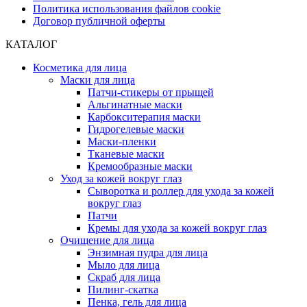
Политика использования файлов cookie
Договор публичной оферты
КАТАЛОГ
Косметика для лица
Маски для лица
Патчи-стикеры от прыщей
Альгинатные маски
Карбокситерапия маски
Гидрогелевые маски
Маски-пленки
Тканевые маски
Кремообразные маски
Уход за кожей вокруг глаз
Сыворотка и роллер для ухода за кожей
вокруг глаз
Патчи
Кремы для ухода за кожей вокруг глаз
Очищение для лица
Энзимная пудра для лица
Мыло для лица
Скраб для лица
Пилинг-скатка
Пенка, гель для лица