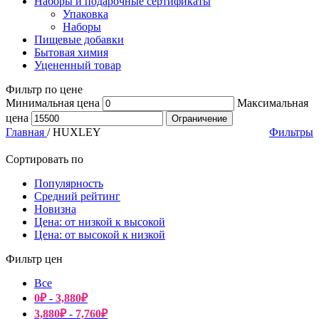
Наборы и подарочные сертификаты
Упаковка
Наборы
Пищевые добавки
Бытовая химия
Уцененный товар
Фильтр по цене
Минимальная цена
Максимальная
цена
Ограничение
Главная
/
HUXLEY
Фильтры
Сортировать по
Популярность
Средний рейтинг
Новизна
Цена: от низкой к высокой
Цена: от высокой к низкой
Фильтр цен
Все
0
₽
-
3,880
₽
3,880
₽
-
7,760
₽