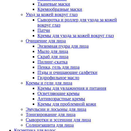
Тканевые маски
Кремообразные маски
Уход за кожей вокруг глаз
Сыворотка и роллер для ухода за кожей
вокруг глаз
Патчи
Кремы для ухода за кожей вокруг глаз
Очищение для лица
Энзимная пудра для лица
Мыло для лица
Скраб для лица
Пилинг-скатка
Пенка, гель для лица
Пэды и очищающие салфетки
Гидрофильное масло
Кремы и гели для лица
Кремы для увлажнения и питания
Осветляющие кремы
Антивозрастные кремы
Кремы для проблемной кожи
Эмульсии и лосьоны для лица
Тонизирование для лица
Сыворотки и эссенции для лица
Солнцезащита для лица
Косметика для волос