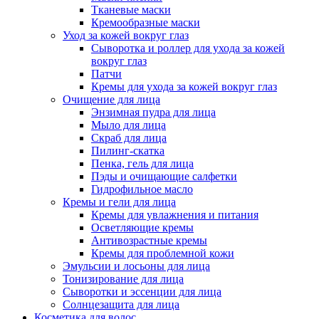
Тканевые маски
Кремообразные маски
Уход за кожей вокруг глаз
Сыворотка и роллер для ухода за кожей
вокруг глаз
Патчи
Кремы для ухода за кожей вокруг глаз
Очищение для лица
Энзимная пудра для лица
Мыло для лица
Скраб для лица
Пилинг-скатка
Пенка, гель для лица
Пэды и очищающие салфетки
Гидрофильное масло
Кремы и гели для лица
Кремы для увлажнения и питания
Осветляющие кремы
Антивозрастные кремы
Кремы для проблемной кожи
Эмульсии и лосьоны для лица
Тонизирование для лица
Сыворотки и эссенции для лица
Солнцезащита для лица
Косметика для волос