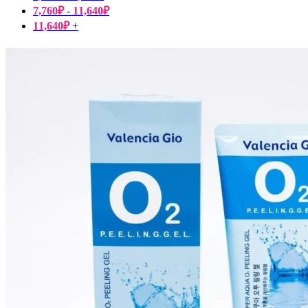
7,760
₽
-
11,640
₽
11,640
₽
+
Пищевые добавки