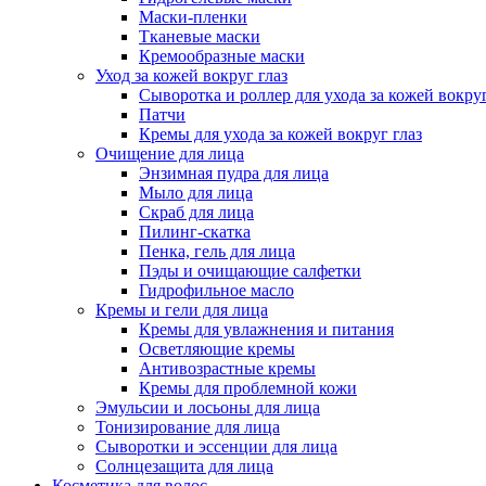
Маски-пленки
Тканевые маски
Кремообразные маски
Уход за кожей вокруг глаз
Сыворотка и роллер для ухода за кожей вокруг
Патчи
Кремы для ухода за кожей вокруг глаз
Очищение для лица
Энзимная пудра для лица
Мыло для лица
Скраб для лица
Пилинг-скатка
Пенка, гель для лица
Пэды и очищающие салфетки
Гидрофильное масло
Кремы и гели для лица
Кремы для увлажнения и питания
Осветляющие кремы
Антивозрастные кремы
Кремы для проблемной кожи
Эмульсии и лосьоны для лица
Тонизирование для лица
Сыворотки и эссенции для лица
Солнцезащита для лица
Косметика для волос