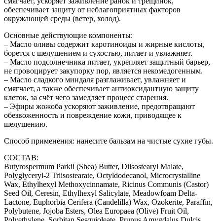
смягчает, ускоряет заживление ранок и трещинок,
обеспечивает защиту от неблагоприятных факторов
окружающей среды (ветер, холод).
Основные действующие компоненты:
– Масло оливы содержит каротиноиды и жирные кислоты,
борется с шелушением и сухостью, питает и увлажняет.
– Масло подсолнечника питает, укрепляет защитный барьер,
не провоцирует закупорку пор, является некомедогенным.
– Масло сладкого миндаля разглаживает, увлажняет и
смягчает, а также обеспечивает антиоксидантную защиту
клеток, за счёт чего замедляет процесс старения.
– Эфиры жожоба ускоряют заживление, предотвращают
обезвоженность и повреждение кожи, приводящее к
шелушению.
Способ применения: нанесите бальзам на чистые сухие губы.
СОСТАВ:
Butyrospermum Parkii (Shea) Butter, Diisostearyl Malate,
Polyglyceryl-2 Triisostearate, Octyldodecanol, Microcrystalline
Wax, Ethylhexyl Methoxycinnamate, Ricinus Communis (Castor)
Seed Oil, Ceresin, Ethylhexyl Salicylate, Meadowfoam Delta-
Lactone, Euphorbia Cerifera (Candelilla) Wax, Ozokerite, Paraffin,
Polybutene, Jojoba Esters, Olea Europaea (Olive) Fruit Oil,
Polyethylene, Sorbitan Sesquioleate, Prunus Amygdalus Dulcis