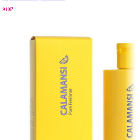
910
₽