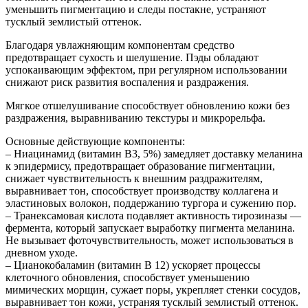
уменьшить пигментацию и следы постакне, устраняют
тусклый землистый оттенок.
Благодаря увлажняющим компонентам средство
предотвращает сухость и шелушение. Пэды обладают
успокаивающим эффектом, при регулярном использовании
снижают риск развития воспаления и раздражения.
Мягкое отшелушивание способствует обновлению кожи без
раздражения, выравниванию текстуры и микрорельфа.
Основные действующие компоненты:
– Ниацинамид (витамин B3, 5%) замедляет доставку меланина
к эпидермису, предотвращает образование пигментации,
снижает чувствительность к внешним раздражителям,
выравнивает тон, способствует производству коллагена и
эластиновых волокон, поддержанию тургора и сужению пор.
– Транексамовая кислота подавляет активность тирозиназы —
фермента, который запускает выработку пигмента меланина.
Не вызывает фоточувствительность, может использоваться в
дневном уходе.
– Цианокобаламин (витамин В 12) ускоряет процессы
клеточного обновления, способствует уменьшению
мимических морщин, сужает поры, укрепляет стенки сосудов,
выравнивает тон кожи, устраняя тусклый землистый оттенок.