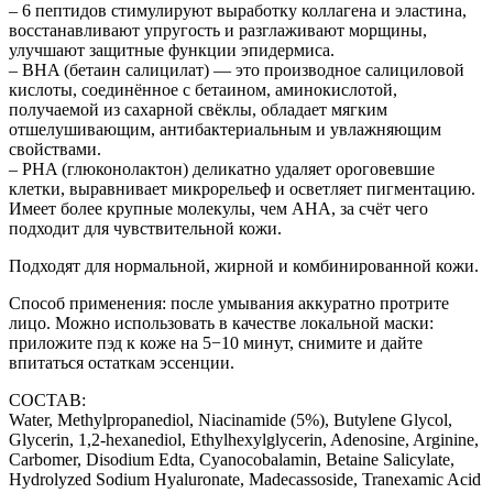
– 6 пептидов стимулируют выработку коллагена и эластина,
восстанавливают упругость и разглаживают морщины,
улучшают защитные функции эпидермиса.
– BHA (бетаин салицилат) — это производное салициловой
кислоты, соединённое с бетаином, аминокислотой,
получаемой из сахарной свёклы, обладает мягким
отшелушивающим, антибактериальным и увлажняющим
свойствами.
– PHA (глюконолактон) деликатно удаляет ороговевшие
клетки, выравнивает микрорельеф и осветляет пигментацию.
Имеет более крупные молекулы, чем AHA, за счёт чего
подходит для чувствительной кожи.
Подходят для нормальной, жирной и комбинированной кожи.
Способ применения: после умывания аккуратно протрите
лицо. Можно использовать в качестве локальной маски:
приложите пэд к коже на 5−10 минут, снимите и дайте
впитаться остаткам эссенции.
СОСТАВ:
Water, Methylpropanediol, Niacinamide (5%), Butylene Glycol,
Glycerin, 1,2-hexanediol, Ethylhexylglycerin, Adenosine, Arginine,
Carbomer, Disodium Edta, Cyanocobalamin, Betaine Salicylate,
Hydrolyzed Sodium Hyaluronate, Madecassoside, Tranexamic Acid