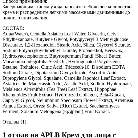
Способ приминения:
Завершающим этапом ухода нанесите небольшое количество
крема и распределите лёгкими массажными движениями до
полного впитывания.
СОСТАВ:
Aqua(Water), Centella Asiatica Leaf Water, Glycerin, Cetyl
Ethylhexanoate, Butylene Glycol, Polyglyceryl-3 Methylglucose
Distearate, 1,2-Hexanediol, Stearic Acid, Silica, Glyceryl Stearate,
Sodium Polyacryloyldimethyl Taurate, Propanediol, Beeswax,
Hydroxyacetophenone, Butyrospermum Parkii (Shea) Butter,
Macadamia Integrifolia Seed Oil, Hydrogenated Polydecene,
Betaine, Trehalose, Citric Acid, Trideceth-10, Disodium EDTA,
Sodium Citrate, Dipotassium Glycyrrhizate, Ascorbic Acid,
Dipropylene Glycol, Squalane, Camellia Japonica Leaf Extract,
Asiaticoside, Madecassic Acid, Asiatic Acid, Sodium Hyaluronate,
Melaleuca Alternifolia (Tea Tree) Leaf Extract, Hippophae
Rhamnoides Fruit Extract, Hydrolyzed Collagen, Beta-Glucan,
Caprylyl Glycol, Nelumbium Speciosum Flower Extract, Artemisia
Annua Extract, Oryza Sativa (Rice) Extract, Saccharomyces
Ferment, Solanum Melongena (Eggplant) Fruit Extract.
Отзывы (1)
1 отзыв на
APLB Крем для лица с