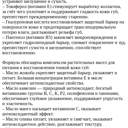
устраняют шелушение и сухость.
– Токоферол (витамин Е) стимулирует выработку коллагена,
за счёт чего уплотняет и поддерживает гладкость кожи губ,
препятствует преждевременному старению.
– Гиалуроновая кислота восстанавливает защитный барьер на
поверхности кожи и предотвращает трансэпидермальную
потерю влаги, разглаживает рельефа губ.
– Пантенол (витамин B5) заживляет микроповреждения и
укрепляет гидролипидный барьер, снимает покраснение и зуд,
препятствует сухости и шелушению, способствует
восстановлению.
Формула обогащена комплексом растительных масел для
питания и восстановления тонкой кожи губ:
– Масло жожоба укрепляет защитный барьер, увлажняет и
питает. Большая концентрация витамина Е в масле
обеспечивает антиоксидантные свойства.
– Масло камелии — природный антиоксидант, богатый
витаминами группы В, С, К, P2, полифенолом и танинами,
обеспечивает глубокое увлажнение, поддерживает упругость
и эластичность.
– Масло манго насыщает витамином C, оказывает
антиоксидантный эффект.
– Масло оливы питает, увлажняет и смягчает, оказывает
антиоксидантное действие, разглаживает текстуру.