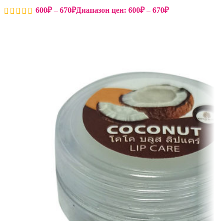
600
₽
–
670
₽
Диапазон цен: 600₽ – 670₽