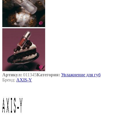
Артикул:
011345
Категория:
Увлажнение для губ
Бренд:
AXIS-Y