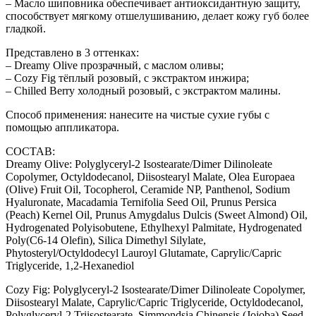
– Масло шиповника обеспечивает антиоксидантную защиту,
способствует мягкому отшелушиванию, делает кожу губ более
гладкой.
Представлено в 3 оттенках:
– Dreamy Olive прозрачный, с маслом оливы;
– Cozy Fig тёплый розовый, с экстрактом инжира;
– Chilled Berry холодный розовый, с экстрактом малины.
Способ применения: нанесите на чистые сухие губы с
помощью аппликатора.
СОСТАВ:
Dreamy Olive: Polyglyceryl-2 Isostearate/Dimer Dilinoleate
Copolymer, Octyldodecanol, Diisostearyl Malate, Olea Europaea
(Olive) Fruit Oil, Tocopherol, Ceramide NP, Panthenol, Sodium
Hyaluronate, Macadamia Ternifolia Seed Oil, Prunus Persica
(Peach) Kernel Oil, Prunus Amygdalus Dulcis (Sweet Almond) Oil,
Hydrogenated Polyisobutene, Ethylhexyl Palmitate, Hydrogenated
Poly(C6-14 Olefin), Silica Dimethyl Silylate,
Phytosteryl/Octyldodecyl Lauroyl Glutamate, Caprylic/Capric
Triglyceride, 1,2-Hexanediol
Cozy Fig: Polyglyceryl-2 Isostearate/Dimer Dilinoleate Copolymer,
Diisostearyl Malate, Caprylic/Capric Triglyceride, Octyldodecanol,
Polyglyceryl-2 Triisostearate, Simmondsia Chinensis (Jojoba) Seed