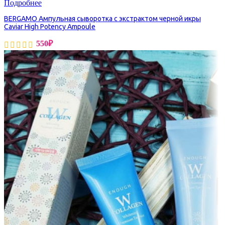
Подробнее
BERGAMO Ампульная сыворотка с экстрактом черной икры
Caviar High Potency Ampoule
550
₽