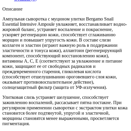
Описание
Ампульная сыворотка с муцином улитки Bergamo Snail
Essential Intensive Ampoule увлажняет, восстанавливает водно-
жировой баланс, устраняет воспаление и покраснение,
ускоряет регенерацию кожи, способствует сглаживанию
морщин и повышает упругость кожи. В составе слизи
коллаген и эластин (играют важную роль в поддержании
эластичности и тонуса кожи), аллантоин (регенерирующий
компонент, способствующий восстановлению кожи),
витамины А, С, Е (соответствуют за увлажнение и питание
кожи, защищают ее от свободных радикалов и
преждевременного старения, гликолевая кислота
(способствует отшелушиванию ороговевшего слоя кожи,
оказывает противовоспалительное действие),
солнцезащитный фильтр (защита от УФ-излучения).
Улитковая слизь устраняет шелушение, способствует
заживлению воспалений, рассасывает пятна постакне. При
регулярном применении сыворотки с экстрактом улитки кожа
становится более подтянутой, упругой и эластичной,
морщины становятся менее выраженными, просветляется
пигментация.