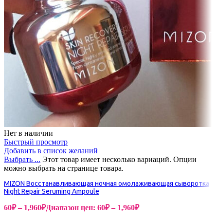
Нет в наличии
Быстрый просмотр
Добавить в список желаний
Выбрать ...
Этот товар имеет несколько вариаций. Опции
можно выбрать на странице товара.
MIZON Восстанавливающая ночная омолаживающая сыворотка
Night Repair Seruming Ampoule
60
₽
–
1,960
₽
Диапазон цен: 60₽ – 1,960₽