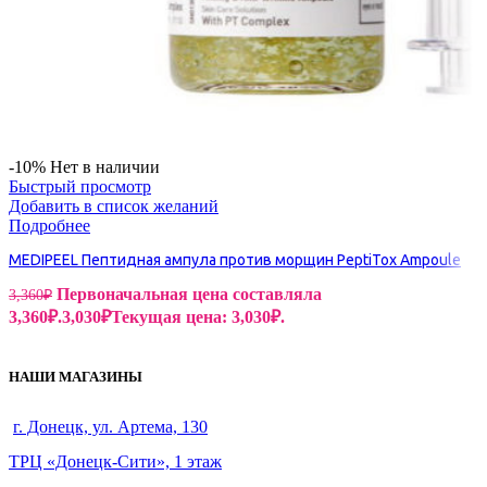
-10%
Нет в наличии
Быстрый просмотр
Добавить в список желаний
Подробнее
MEDIPEEL Пептидная ампула против морщин PeptiTox Ampoule
Первоначальная цена составляла
3,360
₽
3,360₽.
3,030
₽
Текущая цена: 3,030₽.
НАШИ МАГАЗИНЫ
г. Донецк, ул. Артема, 130
ТРЦ «Донецк-Сити», 1 этаж