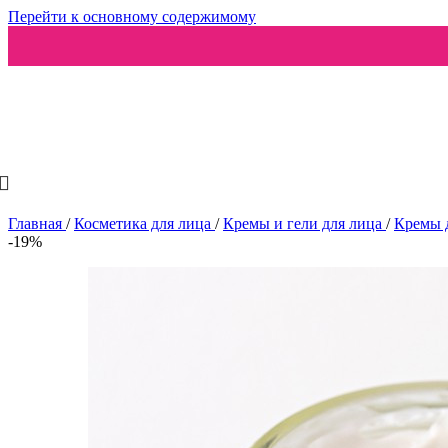
Перейти к основному содержимому
Ароматизаторы
Главная
/
Косметика для лица
/
Кремы и гели для лица
/
Кремы 
-19%