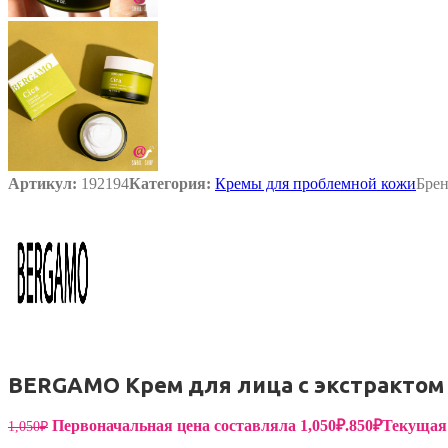
Пищевые добавки
Артикул:
192194
Категория:
Кремы для проблемной кожи
Бре
BERGAMO Крем для лица с экстрактом це
Первоначальная цена составляла 1,050₽.
850
₽
Текущая 
1,050
₽