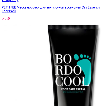
PETITFEE Маска носочки для ног с сухой эссенцией Dry Essence
Foot Pack
250
₽