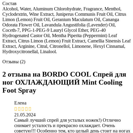
Состав
Alcohol, Water, Aluminum Chlorohydrate, Fragrance, Menthol,
Cyclodextrin, Wine Extract, Juniperus Communis Fruit Oil, Citrus
Limon (Lemon) Fruit Oil, Geranium Maculatum Oil, Cananga
Odorata Flower Oil, Lavandula Angustifolia (Lavender) Oil,
Coceth-7, PPG-1-PEG-9 Lauryl Glycol Ether, PEG-40
Hydrogenated Castor Oil, Mentha Piperita (Peppermint) Leaf
Extract, Citrus Limon (Lemon) Fruit Extract, Camellia Sinensis Leaf
Extract, Arginine, Citral, Citronellol, Limonene, Hexyl Cinnamal,
Hydroxycitronellal, Linalool.
Отзывы (2)
2 отзыва на
BORDO COOL Спрей для
ног ОХЛАЖДАЮЩИЙ Mint Cooling
Foot Spray
Елена
21.05.2024
Самый лучший спрей для усталых ножек!) Отлично
снимает усталость и прекрасно охлаждает. Очень
советую!!! Особенно тем, кто целый день стоит на ногах