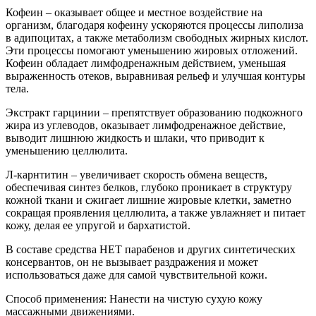
Кофеин – оказывает общее и местное воздействие на
организм, благодаря кофеину ускоряются процессы липолиза
в адипоцитах, а также метаболизм свободных жирных кислот.
Эти процессы помогают уменьшению жировых отложений.
Кофеин обладает лимфодренажным действием, уменьшая
выраженность отеков, выравнивая рельеф и улучшая контуры
тела.
Экстракт гарцинии – препятствует образованию подкожного
жира из углеводов, оказывает лимфодренажное действие,
выводит лишнюю жидкость и шлаки, что приводит к
уменьшению целлюлита.
Л-карнтитин – увеличивает скорость обмена веществ,
обеспечивая синтез белков, глубоко проникает в структуру
кожной ткани и сжигает лишние жировые клетки, заметно
сокращая проявления целлюлита, а также увлажняет и питает
кожу, делая ее упругой и бархатистой.
В составе средства НЕТ парабенов и других синтетических
консервантов, он не вызывает раздражения и может
использоваться даже для самой чувствительной кожи.
Способ применения: Нанести на чистую сухую кожу
массажными движениями.