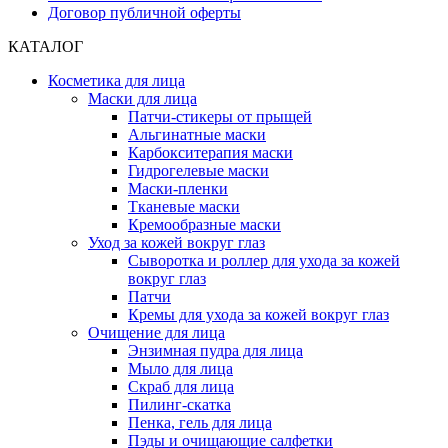
Договор публичной оферты
КАТАЛОГ
Косметика для лица
Маски для лица
Патчи-стикеры от прыщей
Альгинатные маски
Карбокситерапия маски
Гидрогелевые маски
Маски-пленки
Тканевые маски
Кремообразные маски
Уход за кожей вокруг глаз
Сыворотка и роллер для ухода за кожей
вокруг глаз
Патчи
Кремы для ухода за кожей вокруг глаз
Очищение для лица
Энзимная пудра для лица
Мыло для лица
Скраб для лица
Пилинг-скатка
Пенка, гель для лица
Пэды и очищающие салфетки