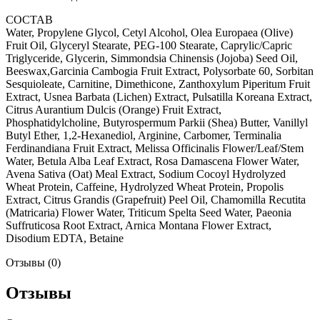
СОСТАВ
Water, Propylene Glycol, Cetyl Alcohol, Olea Europaea (Olive)
Fruit Oil, Glyceryl Stearate, PEG-100 Stearate, Caprylic/Capric
Triglyceride, Glycerin, Simmondsia Chinensis (Jojoba) Seed Oil,
Beeswax,Garcinia Cambogia Fruit Extract, Polysorbate 60, Sorbitan
Sesquioleate, Carnitine, Dimethicone, Zanthoxylum Piperitum Fruit
Extract, Usnea Barbata (Lichen) Extract, Pulsatilla Koreana Extract,
Citrus Aurantium Dulcis (Orange) Fruit Extract,
Phosphatidylcholine, Butyrospermum Parkii (Shea) Butter, Vanillyl
Butyl Ether, 1,2-Hexanediol, Arginine, Carbomer, Terminalia
Ferdinandiana Fruit Extract, Melissa Officinalis Flower/Leaf/Stem
Water, Betula Alba Leaf Extract, Rosa Damascena Flower Water,
Avena Sativa (Oat) Meal Extract, Sodium Cocoyl Hydrolyzed
Wheat Protein, Caffeine, Hydrolyzed Wheat Protein, Propolis
Extract, Citrus Grandis (Grapefruit) Peel Oil, Chamomilla Recutita
(Matricaria) Flower Water, Triticum Spelta Seed Water, Paeonia
Suffruticosa Root Extract, Arnica Montana Flower Extract,
Disodium EDTA, Betaine
Отзывы (0)
Отзывы