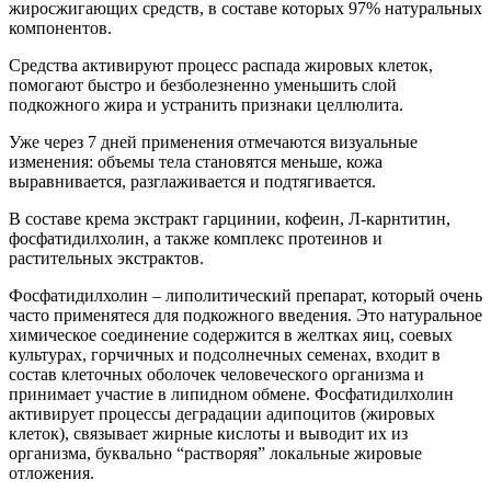
жиросжигающих средств, в составе которых 97% натуральных
компонентов.
Средства активируют процесс распада жировых клеток,
помогают быстро и безболезненно уменьшить слой
подкожного жира и устранить признаки целлюлита.
Уже через 7 дней применения отмечаются визуальные
изменения: объемы тела становятся меньше, кожа
выравнивается, разглаживается и подтягивается.
В составе крема экстракт гарцинии, кофеин, Л-карнтитин,
фосфатидилхолин, а также комплекс протеинов и
растительных экстрактов.
Фосфатидилхолин – липолитический препарат, который очень
часто применятеся для подкожного введения. Это натуральное
химическое соединение содержится в желтках яиц, соевых
культурах, горчичных и подсолнечных семенах, входит в
состав клеточных оболочек человеческого организма и
принимает участие в липидном обмене. Фосфатидилхолин
активирует процессы деградации адипоцитов (жировых
клеток), связывает жирные кислоты и выводит их из
организма, буквально “растворяя” локальные жировые
отложения.