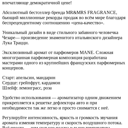
впечатляюще демократичной цене!
Абсолютный бестселлер бренда MR&MRS FRAGRANCE,
бьющий миллионные рекорды продаж во всём мире благодаря
беспрецендентному соотношению «цена-качество».
Уникальный дизайн в виде стильного забавного человечка
Чезаре— произведение знаменитого итальянского дизайнера
Лука Трацци.
Эксклюзивный аромат от парфюмеров MANE. Сложная
многогранная парфюмерная композиция разработана
мастерами одного из крупнейших французских парфюмерных
концернов.
Старт: апельсин, мандарин
Сердце: грейпфрут, кардамон
Шлейф: лемонграсс, роза
Удобство использования — ароматизатор одним движением
прикрепляется к решетке дефлектора авто и при
необходимости так же легко и просто снимается с неё.
Регулируйте интенсивность, яркость и громкость звучания
аромата изменяя температуру и скорость воздушного потока.
Всё просто — чем сильнее подача и выше температура